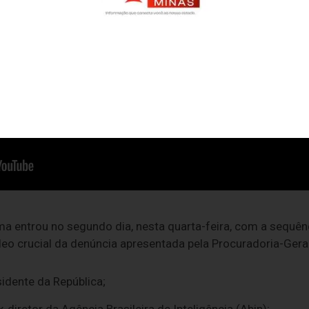
ma entrou no segundo dia, nesta quarta-feira, com a sequên
o crucial da denúncia apresentada pela Procuradoria-Geral
sidente da República;