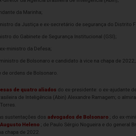
iretor da Agência Brasileira de Inteligência (Abin);
ndante da Marinha;
istro da Justiça e ex-secretário de segurança do Distrito F
istro do Gabinete de Segurança Institucional (GSI);
 ex-ministro da Defesa;
-ministro de Bolsonaro e candidato à vice na chapa de 2022;
e de ordens de Bolsonaro.
esas de quatro aliados
do ex-presidente: o ex-ajudante d
rasileira de Inteligência (Abin) Alexandre Ramagem; o almiran
Torres.
as sustentações dos
advogados de Bolsonaro
; do ex-min
Augusto Heleno
; de Paulo Sérgio Nogueira e do general B
na chapa de 2022.