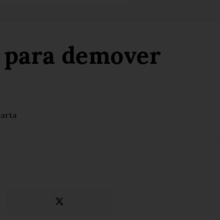
u para demover
uarta