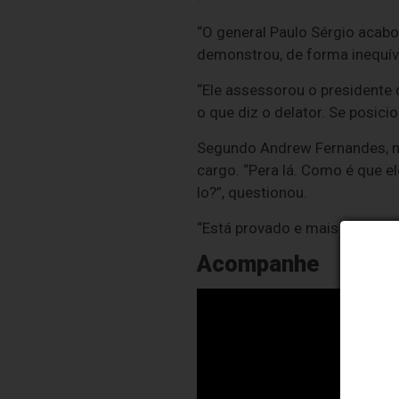
“O general Paulo Sérgio acabo
demonstrou, de forma inequívo
“Ele assessorou o presidente d
o que diz o delator. Se posic
Segundo Andrew Fernandes, me
cargo. “Pera lá. Como é que el
lo?”, questionou.
“Está provado e mais do que 
Acompanhe