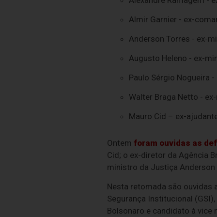
Alexandre Ramagem - ex-d
Almir Garnier - ex-coma
Anderson Torres - ex-min
Augusto Heleno - ex-min
Paulo Sérgio Nogueira -
Walter Braga Netto - ex
Mauro Cid – ex-ajudant
Ontem
foram ouvidas as def
Cid; o ex-diretor da Agência B
ministro da Justiça Anderson 
Nesta retomada são ouvidas 
Segurança Institucional (GSI),
Bolsonaro e candidato à vice 