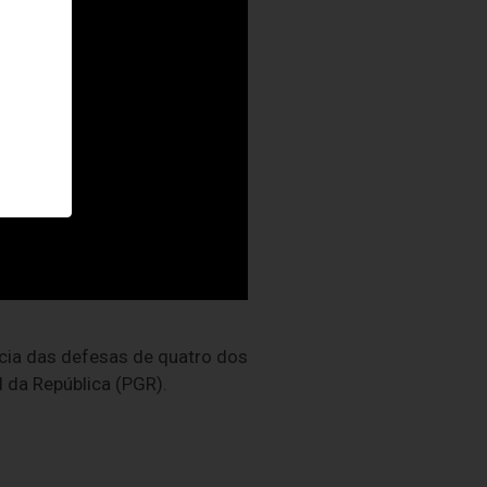
cia das defesas de quatro dos
 da República (PGR).