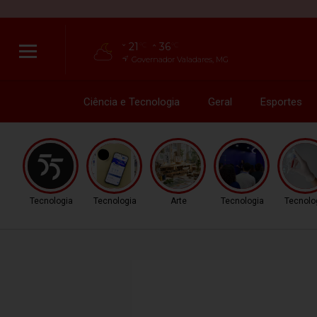
21
36
°C
°C
Governador Valadares, MG
Ciência e Tecnologia
Geral
Esportes
Tecnologia
Tecnologia
Arte
Tecnologia
Tecnolo