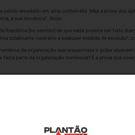
u sendo enredado em uma contumélia. Mas a prova dos autos
ca, a sua inocência”, disse.
a República [no sentido] de que nada poderia ser feito dian
ionou totalmente contrário a qualquer medida de exceção”, 
mbros da organização que orquestrava o golpe atuavam pa
e fazia parte da organização criminosa? É a prova dos nove.
provado que o general Paulo Sérgio é manifestamente inoce