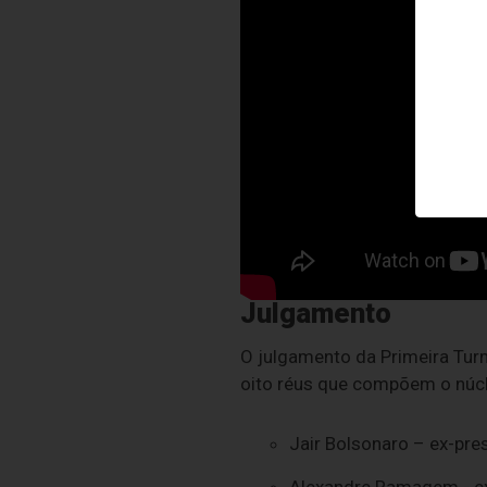
Julgamento
O julgamento da Primeira Tur
oito réus que compõem o núcle
Jair Bolsonaro – ex-pre