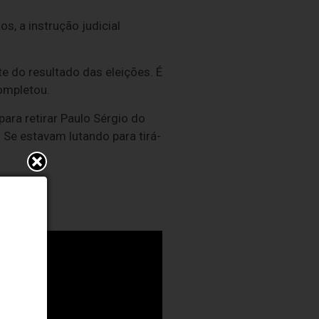
, a instrução judicial
te do resultado das eleições. É
completou.
ra retirar Paulo Sérgio do
 Se estavam lutando para tirá-
nte”.