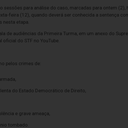
o sessões para análise do caso, marcadas para ontem (2), h
e sexta-feira (12), quando deverá ser conhecida a sentença 
s nesta etapa.
ala de audiências da Primeira Turma, em um anexo do Supre
l oficial do STF no YouTube.
o pelos crimes de:
armada,
olenta do Estado Democrático de Direito,
olência e grave ameaça,
ônio tombado.