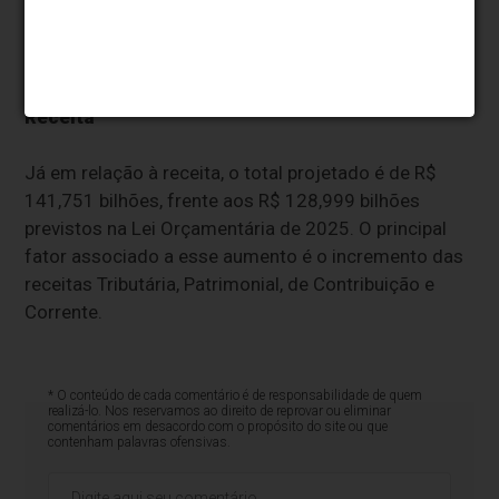
parte desses encargos em recursos poderão ser
investidos em áreas prioritárias, como educação,
habitação e infraestrutura.
Receita
Já em relação à receita, o total projetado é de R$
141,751 bilhões, frente aos R$ 128,999 bilhões
previstos na Lei Orçamentária de 2025. O principal
fator associado a esse aumento é o incremento das
receitas Tributária, Patrimonial, de Contribuição e
Corrente.
* O conteúdo de cada comentário é de responsabilidade de quem
realizá-lo. Nos reservamos ao direito de reprovar ou eliminar
comentários em desacordo com o propósito do site ou que
contenham palavras ofensivas.