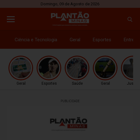
Domingo, 09 de Agosto de 2026
Ciência e Tecnologia
Geral
Esportes
Entrete
Geral
Esportes
Saúde
Geral
Justiç
PUBLICIDADE