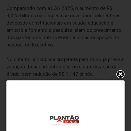
Comparando com a LOA 2025, o aumento de R$
9,425 bilhões na despesa se deve principalmente às
despesas constitucionais em saúde, educação e
amparo e fomento à pesquisa, além do crescimento
dos gastos dos outros Poderes e das despesas de
pessoal do Executivo.
No entanto, a despesa projetada para 2026 já prevê a
variação do pagamento de juros e amortização da
dívida, com redução de R$ 1,147 bilhão,
considerando a aplicação dos efeitos da adesão do
Estado ao Programa de Pleno Pagamento de Dívidas
dos Estados (Propag).
O plano permite a renegociação dos termos da dívida
do Estado com a União e a aplicação de condições
mais favoráveis de encargos financeiros. Assim,