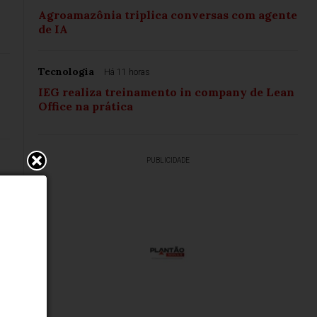
Agroamazônia triplica conversas com agente
de IA
Tecnologia
Há 11 horas
IEG realiza treinamento in company de Lean
Office na prática
PUBLICIDADE