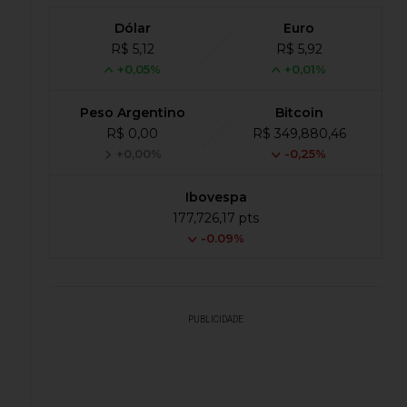
Dólar
Euro
R$ 5,12
R$ 5,92
+0,05%
+0,01%
Peso Argentino
Bitcoin
R$ 0,00
R$ 349,880,46
+0,00%
-0,25%
Ibovespa
177,726,17 pts
-0.09%
PUBLICIDADE