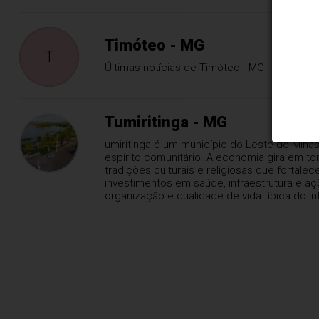
Timóteo - MG
T
Últimas notícias de Timóteo - MG
Tumiritinga - MG
umiritinga é um município do Leste de Mina
espírito comunitário. A economia gira em to
tradições culturais e religiosas que fortal
investimentos em saúde, infraestrutura e aç
organização e qualidade de vida típica do int