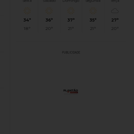
Sexta
Sábado
Domingo
Segunda
Terça
34°
36°
37°
35°
27°
18°
20°
21°
21°
20°
PUBLICIDADE