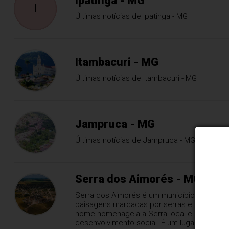
Ipatinga - MG
I
Últimas notícias de Ipatinga - MG
Itambacuri - MG
Últimas notícias de Itambacuri - MG
Jampruca - MG
Últimas notícias de Jampruca - MG
Serra dos Aimorés - MG
Serra dos Aimorés é um município do nordes
paisagens marcadas por serras e áreas verde
nome homenageia a Serra local e o povo in
desenvolvimento social. É um lugar de tradi