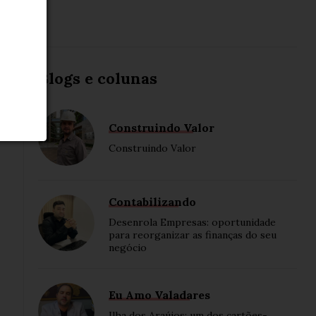
Blogs e colunas
Construindo Valor
Construindo Valor
Contabilizando
Desenrola Empresas: oportunidade
para reorganizar as finanças do seu
negócio
Eu Amo Valadares
Ilha dos Araújos: um dos cartões-