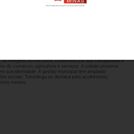
s, às margens do Rio Doce, conhecido por sua tranquilidade e
rno do comércio, agricultura e serviços. A cidade preserva
ecem sua identidade. A gestão municipal tem ampliado
ões sociais. Tumiritinga se destaca pelo acolhimento,
erior mineiro.