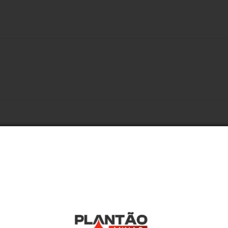
te de Minas Gerais, na divisa com o Espírito Santo. Com
s, destaca-se pela agricultura e pelo clima acolhedor. O
dígena Aimoré. A cidade investe em educação, esporte e
ção e futuro promissor.