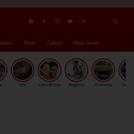
idades
Brasil
Cultura
Minas Gerais
ca
Arte
Estilo de Vida
Negócios
Economia
Tecnol