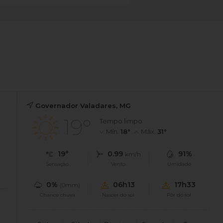
Governador Valadares, MG
19°
Tempo limpo
Mín.
18°
Máx.
31°
19°
0.99
91%
km/h
Sensação
Vento
Umidade
0%
06h13
17h33
(0mm)
Chance chuva
Nascer do sol
Pôr do sol