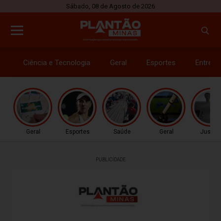
Sábado, 08 de Agosto de 2026
Ciência e Tecnologia
Geral
Esportes
Entrete
Geral
Esportes
Saúde
Geral
Justiç
PUBLICIDADE