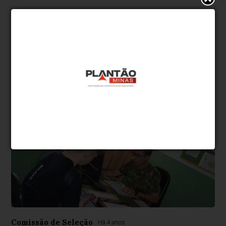
500
caracteres restantes.
Comentar
Comissão de Seleção
Há 4 anos