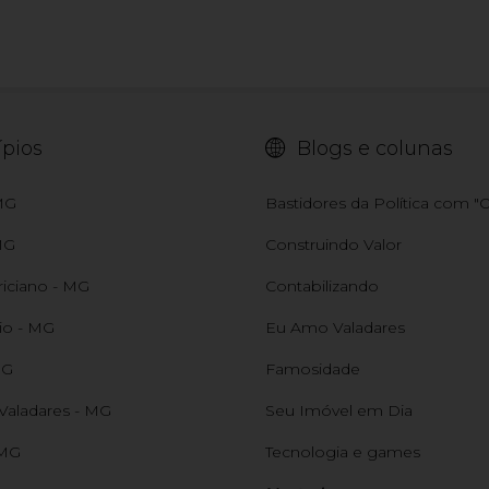
pios
Blogs e colunas
 MG
Bastidores da Política com 
MG
Construindo Valor
riciano - MG
Contabilizando
io - MG
Eu Amo Valadares
MG
Famosidade
Valadares - MG
Seu Imóvel em Dia
 MG
Tecnologia e games