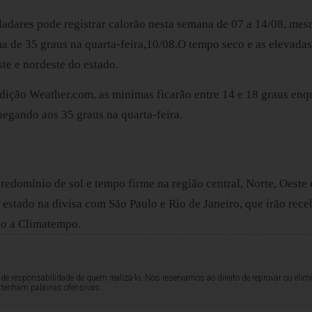
adares pode registrar calorão nesta semana de 07 a 14/08, mes
ma de 35 graus na quarta-feira,10/08.O tempo seco e as elevada
ste e nordeste do estado.
ição Weather.com, as minimas ficarão entre 14 e 18 graus enqu
hegando aos 35 graus na quarta-feira.  
 predomínio de sol e tempo firme na região central, Norte, Oeste
 estado na divisa com São Paulo e Rio de Janeiro, que irão receb
o a Climatempo. 
de responsabilidade de quem realizá-lo. Nos reservamos ao direito de reprovar ou el
ntenham palavras ofensivas.