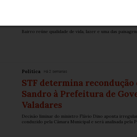
Ilha dos Araújos: um dos ca
Governador Valadares
Bairro reúne qualidade de vida, lazer e uma das paisagen
Política
Há 2 semanas
STF determina recondução 
Sandro à Prefeitura de Gov
Valadares
Decisão liminar do ministro Flávio Dino aponta irregul
conduzido pela Câmara Municipal e será analisada pela