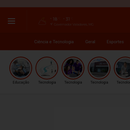
18
31
°C
°C
Governador Valadares, MG
Ciência e Tecnologia
Geral
Esportes
Educação
Tecnologia
Tecnologia
Tecnologia
Tecnolo