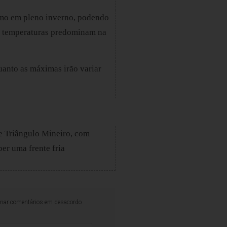
mo em pleno inverno, podendo 
s temperaturas predominam na 
anto as máximas irão variar 
 e Triângulo Mineiro, com 
er uma frente fria 
iminar comentários em desacordo