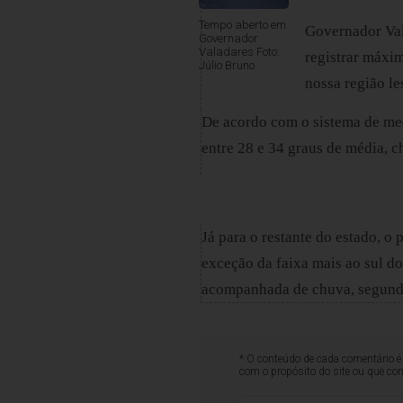
Tempo aberto em
Governador Val
Governador
Valadares Foto:
registrar máxi
Júlio Bruno
nossa região le
De acordo com o sistema de med
entre 28 e 34 graus de média, c
Já para o restante do estado, o
exceção da faixa mais ao sul do
acompanhada de chuva, segund
* O conteúdo de cada comentário é 
com o propósito do site ou que co