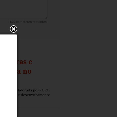
500
caracteres restantes.
a obras e
rência no
, empresa liderada pelo CEO
, inovação e desenvolvimento