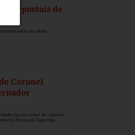
rtões-postais de
s mais bonitas da cidade
de Coronel
ernador
aridades no processo de cassação
 Primeira Turma do Supremo.