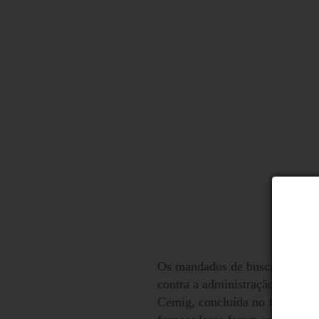
Os mandados de busca e apreens
contra a administração pública 
Cemig, concluída no fim de 20