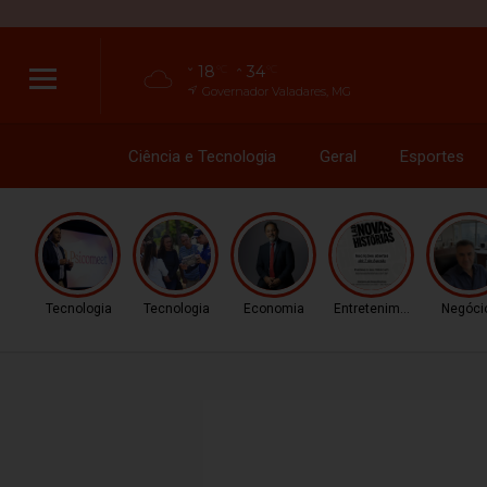
18
34
°C
°C
Governador Valadares, MG
Ciência e Tecnologia
Geral
Esportes
Tecnologia
Tecnologia
Economia
Entretenimento
Negóci