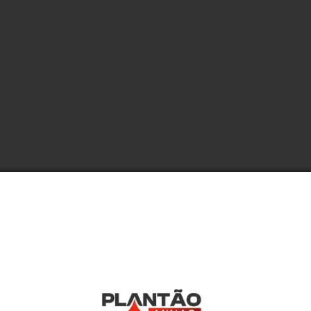
ão cumpridos nesta terça-feira (30/8) também irão apurar a 
e financeiros. A investigação foi instaurada após término de 
20. Na época, dirigentes e empregados da companhia foram a