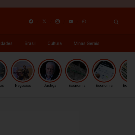
idades
Brasil
Cultura
Minas Gerais
os
Negócios
Justiça
Economia
Economia
Econo