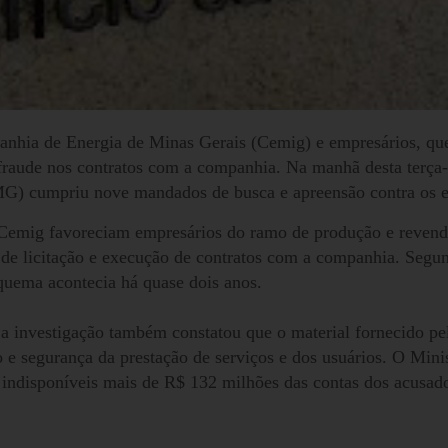
nhia de Energia de Minas Gerais (Cemig) e empresários, que
fraude nos contratos com a companhia. Na manhã desta terça-f
G) cumpriu nove mandados de busca e apreensão contra os e
a Cemig favoreciam empresários do ramo de produção e revend
o de licitação e execução de contratos com a companhia. Segu
uema acontecia há quase dois anos.
 a investigação também constatou que o material fornecido pe
 e segurança da prestação de serviços e dos usuários. O Mini
 indisponíveis mais de R$ 132 milhões das contas dos acusad