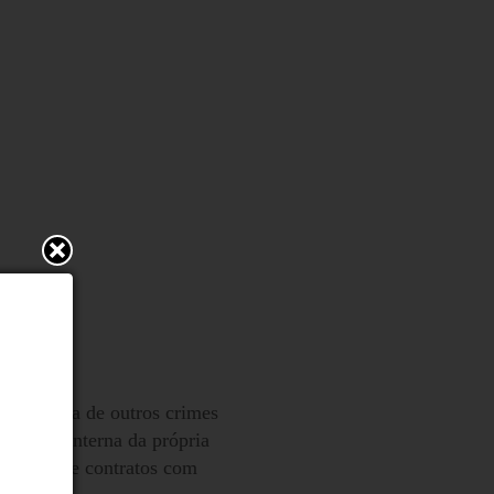
ocorrência de outros crimes
apuração interna da própria
fastados e contratos com