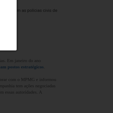
MPMG.
PSP), com as polícias civis de
ias. Em janeiro do ano
am postos estratégicos
.
aborar com o MPMG e informou
ompanhia tem ações negociadas
om essas autoridades. A