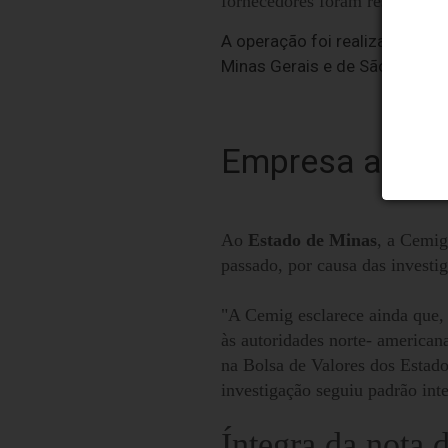
fornecedores foram rescindidos
A operação foi realizada em c
Minas Gerais e de São Paulo e
Empresa afast
Ao
Estado de Minas
, a Cemig
passado, por causa das investi
"A Cemig esclarece ainda que
às autoridades norte- america
na Bolsa de Valores dos Estado
investigação seguiu padrão int
Íntegra da nota