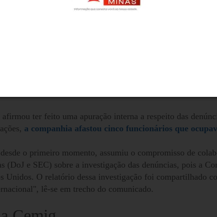
, parte deles, agora, alvos da investigação conduzida pelo 
onjunto com o Ministério Público do Estado de São Paulo (M
 com a Secretaria de Estado da Fazenda de Minas Gerais.
ou funcionários
 afirmou ter feito uma apuração interna a respeito das denúnc
gações,
a companhia afastou cinco funcionários que ocupav
, desde o primeiro momento, assumiu o compromisso de col
nas (DoJ e SEC) sobre a investigação das denúncias, pois a C
s Unidos. O relatório dessa investigação foi compartilhado c
ernacional", lê-se em trecho do comunicado.
 da Cemig