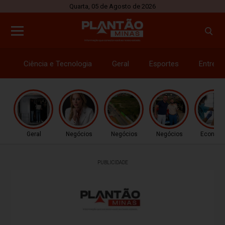
Quarta, 05 de Agosto de 2026
Ciência e Tecnologia
Geral
Esportes
Entrete
Geral
Negócios
Negócios
Negócios
Econom
PUBLICIDADE