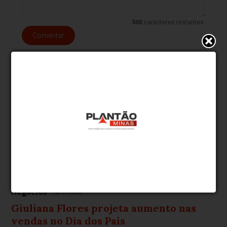
500
caracteres restantes.
Comentar
Negócios
Há 3 horas
Giuliana Flores projeta aumento nas
vendas no Dia dos Pais