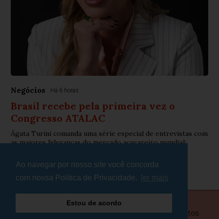
Negócios
Há 6 horas
Brasil recebe pela primeira vez o
Congresso ATALAC
Ágata Turini comanda uma série especial de entrevistas com
as maiores lideranças do mercado açucareiro mundial;
congresso acontece em Ribeirão Pret...
Ao navegar por nosso site você concorda
com nossa Política de Privacidade.
ler mais
Estou de acordo
© Copyright 2026 - Plantão Minas - Todos os direitos