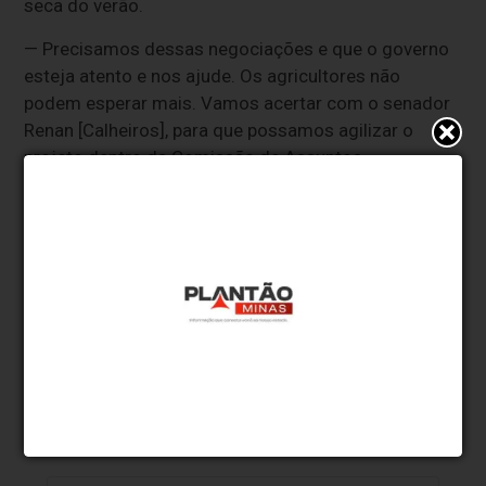
seca do verão.
— Precisamos dessas negociações e que o governo
esteja atento e nos ajude. Os agricultores não
podem esperar mais. Vamos acertar com o senador
Renan [Calheiros], para que possamos agilizar o
projeto dentro da Comissão de Assuntos
Econômicos e, da mesma forma, continuarmos essa
negociação com o governo federal e ajustarmos
uma proposta factível, que não onere tanto os cofres
públicos e possa ajudar milhares e milhares de
pequenos, médios e grandes agricultores do Rio
Grande do Sul — afirmou.
* O conteúdo de cada comentário é de responsabilidade de quem
realizá-lo. Nos reservamos ao direito de reprovar ou eliminar
comentários em desacordo com o propósito do site ou que
contenham palavras ofensivas.