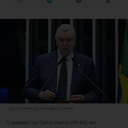
- Foto: Waldemir Barreto/Agência Senado
O senador Luis Carlos Heinze (PP-RS), em