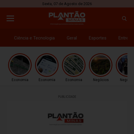
Sexta, 07 de Agosto de 2026
Ciência e Tecnologia
Geral
Esportes
Entrete
Economia
Economia
Economia
Negócios
Negócio
PUBLICIDADE