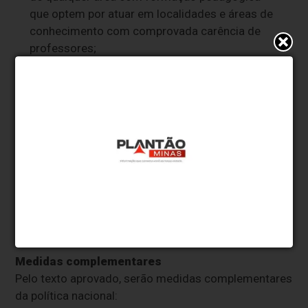
que optem por atuar em localidades e áreas de
conhecimento com comprovada carência de
professores;
a realização anual da Prova Nacional Docente
(PND), a fim de subsidiar a União, os estados, o
Distrito Federal e os municípios nos processos
de seleção e de ingresso no magistério da
educação básica pública; e
a adequação da oferta de vagas e de docentes
à demanda local de professores em cada
território, em cursos de licenciatura nas
instituições de educação superior.
Medidas complementares
Pelo texto aprovado, serão medidas complementares
da política nacional: