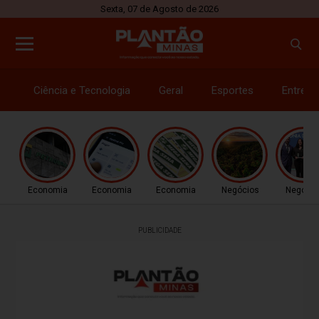
Sexta, 07 de Agosto de 2026
Ciência e Tecnologia
Geral
Esportes
Entrete
Economia
Economia
Economia
Negócios
Negócio
PUBLICIDADE