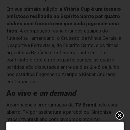
Em sua primeira edição,
a Vitória Cup é um torneio
amistoso realizado no Espírito Santo por quatro
clubes com formato em que cada jogo vale uma
taça.
A competição reúne grandes equipes do
futebol sul-americano: o Cruzeiro, de Minas Gerais, a
Desportiva Ferroviária, do Espírito Santo, e os times
argentinos Banfield e Defensa y Justicia. Com
confronto direto entre os participantes, as quatro
partidas são disputadas entre os dias 2 e 6 de julho
nos estádios Engenheiro Araripe e Kleber Andrade,
em Cariacica.
Ao vivo e
on demand
Acompanhe a programação da
TV Brasil
pelo canal
aberto, TV por assinatura e parabólica. Sintonize:
https://tvbrasil.ebc.com.br/comosintonizar.