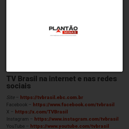
Seus programas favoritos estão no TV Brasil Play,
pelo
site
http://tvbrasilplay.com.br
ou por aplicativo
no
smartphone
. O app pode ser baixado
gratuitamente e está disponível para Android e iOS.
Assista também pela WebTV:
https://tvbrasil.ebc.com.br/webtv
.
Serviço
Vitória Cup - Cruzeiro (BRA) x Banfield (ARG) -
domingo (6), às 15h45, na
TV Brasil
TV Brasil
na internet e nas redes
sociais
Site
–
https://tvbrasil.ebc.com.br
Facebook –
https://www.facebook.com/tvbrasil
X –
https://x.com/TVBrasil
Instagram –
https://www.instagram.com/tvbrasil
YouTube –
https://www.youtube.com/tvbrasil