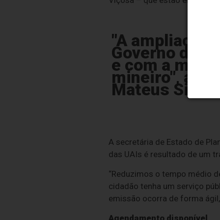
Viçosa – que estão em proces
"A ampliação 
Governo de Mi
e com a melho
mineiro", afi
Mateus Simõe
A secretária de Estado de Pla
das UAIs é resultado de um t
“Reduzimos o tempo médio de 
cidadão tenha um serviço pú
emissão ocorra de forma ágil,
Agendamento disponível