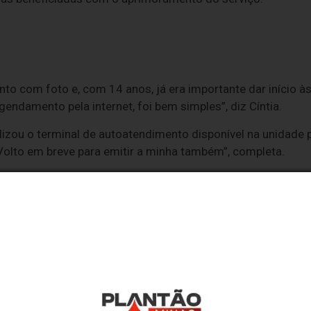
nto com foto e, com 14 anos, já era importante dar início
gendamento pela internet, foi bem simples”, diz Cíntia.
utilizou o terminal de autoatendimento disponível na unidad
Volto em breve para emitir a minha também”, completa.
 nas UAIs para emitir CIN foi possível devido à modernizaç
parceria com a
Polícia Civil de Minas Gerais (PCMG)
e do
do contava com 42 UAIs. Atualmente, são 57 unidades em 
plantados em municípios – Camanducaia, Conselheiro Lafaie