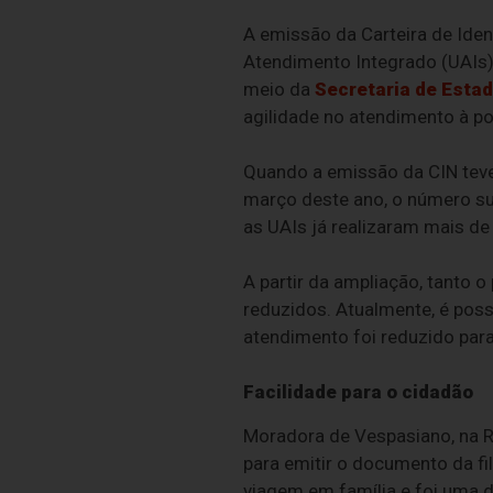
A emissão da Carteira de Iden
Atendimento Integrado (UAIs)
meio da
Secretaria de Esta
agilidade no atendimento à p
Quando a emissão da CIN teve
março deste ano, o número sub
as UAIs já realizaram mais d
A partir da ampliação, tanto
reduzidos. Atualmente, é pos
atendimento foi reduzido par
Facilidade para o cidadão
Moradora de Vespasiano, na Re
para emitir o documento da fil
viagem em família e foi uma 