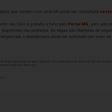
cípios que contam com uma UAI pode ser consultada
neste 
to nas UAIs é gratuito e feito pelo
Portal MG
, pelo aplic
disponíveis nas unidades. As vagas são liberadas de segun
mergenciais, o atendimento pode ser solicitado por meio do
de responsabilidade de quem realizá-lo. Nos reservamos ao direito de reprovar ou el
ntenham palavras ofensivas.