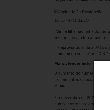
Seplag-MG / Divulgação
“Minha filha não tinha docume
vizinho nos ajudou a fazer o a
Ela aproveitou a ida à UAI e 
emissão da sua própria CIN. “
Mais atendimento
O aumento do número de vagas
treinamentos de pessoal em 
Minas.
Em dezembro de 2023, o esta
quatro postos provisórios im