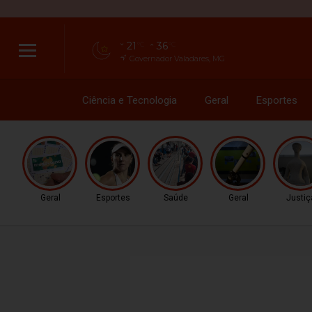
21
36
°C
°C
Governador Valadares, MG
Ciência e Tecnologia
Geral
Esportes
Geral
Esportes
Saúde
Geral
Justiç