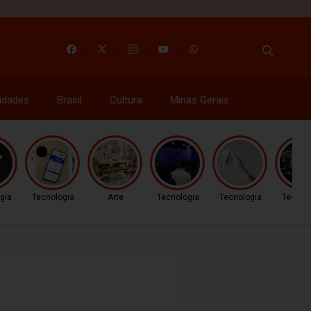
idades
Brasil
Cultura
Minas Gerais
gia
Tecnologia
Arte
Tecnologia
Tecnologia
Tecnol