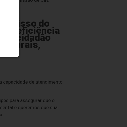
s para emissão de CIN.
promisso do
 a eficiência
ra o cidadão
s Gerais,
r a capacidade de atendimento
pes para assegurar que o
mental e queremos que sua
a.