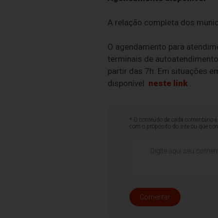
A relação completa dos muni
O agendamento para atendimen
terminais de autoatendimento 
partir das 7h. Em situações e
disponível
neste link
.
* O conteúdo de cada comentário é 
com o propósito do site ou que co
Comentar