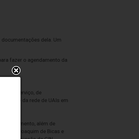
 às documentações dela. Um
e para fazer o agendamento da
ão do serviço, de
 aumento da rede de UAIs em
funcionamento, além de
te, São Joaquim de Bicas e