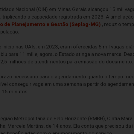
tidade Nacional (CIN) em Minas Gerais alcançou 15 mil vag
, triplicando a capacidade registrada em 2023. A ampliaçã
do de Planejamento e Gestão (Seplag-MG)
, reduz o temp
opulação.
 início nas UAIs, em 2023, eram oferecidas 5 mil vagas di
iu para 11 mil e, agora, o Estado atinge a nova marca. Des
e 2,5 milhões de atendimentos para emissão do documento.
 o prazo necessário para o agendamento quanto o tempo mé
sível conseguir vaga em uma semana a partir do agendame
a 15 minutos.
gião Metropolitana de Belo Horizonte (RMBH), Cíntia Mara 
ha, Marcela Martins, de 14 anos. Ela conta que precisou da i
das beneficiadas com o aprimoramento do serviço.