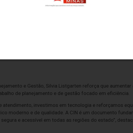
so de implementação de uma UAI. Os postos são exclusivo
do serviço demonstra o com
nas com a modernização, com
ria dos serviços públicos pa
rma o vice-governador de Mina
s.
nejamento e Gestão, Silvia Listgarten reforça que aumenta
rabalho de planejamento e de gestão focado em eficiência.
atendimento, investimos em tecnologia e reforçamos equi
blico moderno e de qualidade. A CIN é um documento funda
 segura e acessível em todas as regiões do estado”, destac