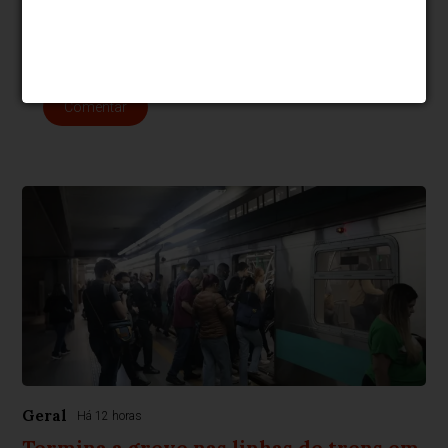
500
caracteres restantes.
Comentar
Geral
Há 12 horas
Termina a greve nas linhas de trens em