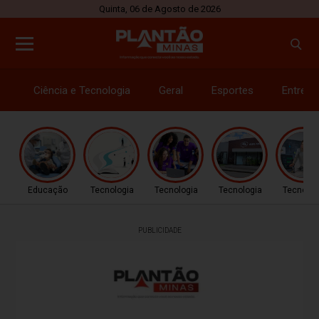
Quinta, 06 de Agosto de 2026
Ciência e Tecnologia
Geral
Esportes
Entrete
Educação
Tecnologia
Tecnologia
Tecnologia
Tecnolog
PUBLICIDADE