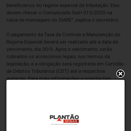
beneficiários do regime especial de tributação. Eles
devem checar o Comunicado Sutri 015/2025 na
caixa de mensagem no SIARE”, explica o secretário.
O pagamento da Taxa de Controle e Manutenção do
Regime Especial deverá ser realizado até a data de
vencimento, dia 30/9. Após o vencimento, serão
cobrados os acréscimos legais, nos termos da
legislação, e a obrigação será registrada em Certidão
de Débitos Tributários (CDT) até a respectiva
quitação. Para mais informações e orientações,
clique aqui
.
* O conteúdo de cada comentário é de responsabilidade de quem
realizá-lo. Nos reservamos ao direito de reprovar ou eliminar
comentários em desacordo com o propósito do site ou que
contenham palavras ofensivas.