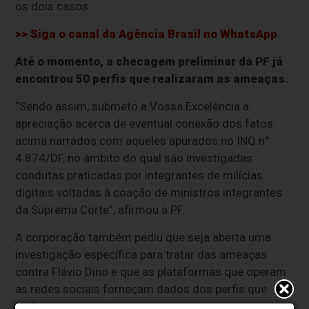
os dois casos.
>> Siga o canal da
Agência Brasil
no WhatsApp
Até o momento, a checagem preliminar da PF já
encontrou 50 perfis que realizaram as ameaças.
“Sendo assim, submeto a Vossa Excelência a
apreciação acerca de eventual conexão dos fatos
acima narrados com aqueles apurados no INQ n°
4.874/DF, no âmbito do qual são investigadas
condutas praticadas por integrantes de milícias
digitais voltadas à coação de ministros integrantes
da Suprema Corte”, afirmou a PF.
A corporação também pediu que seja aberta uma
investigação específica para tratar das ameaças
contra Flávio Dino e que as plataformas que operam
as redes sociais forneçam dados dos perfis que
realizaram as postagens.