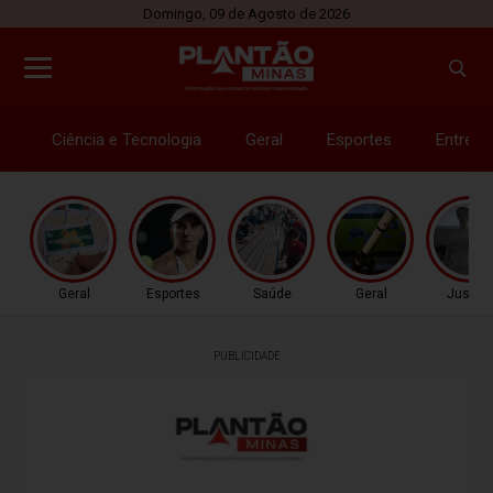
Domingo, 09 de Agosto de 2026
Ciência e Tecnologia
Geral
Esportes
Entrete
Geral
Esportes
Saúde
Geral
Justiç
PUBLICIDADE