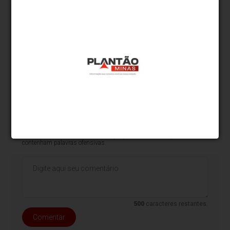
Em outro caso ocorrido recentemente,
a PF indiciou
uma mulher que tentou agredir o ministro
durante voo entre São Luís e Brasília
. A acusada,
que não teve o nome divulgado oficialmente, vai
responder pelos crimes de injúria e incitação do
crime.
* O conteúdo de cada comentário é de responsabilidade de quem
realizá-lo. Nos reservamos ao direito de reprovar ou eliminar
comentários em desacordo com o propósito do site ou que
contenham palavras ofensivas.
500
caracteres restantes.
Comentar