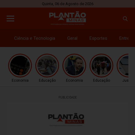
Quinta, 06 de Agosto de 2026
Ciência e Tecnologia
Geral
Esportes
Entrete
Economia
Educação
Economia
Educação
Justiç
PUBLICIDADE