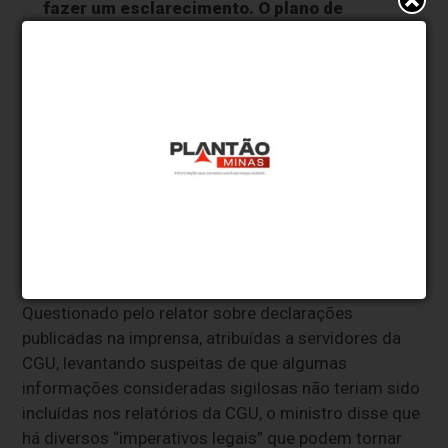
fazer um esclarecimento. O plano de
auditoria é mais ou menos como o
Orçamento, o governo herda a lei aprovada
de orçamento do último ano do governo
anterior. Nós herdamos o plano de auditoria
da CGU feito em 2022 para executá-lo em
2023. E nós executamos. O nosso primeiro
plano de auditoria só foi feito em 2023”,
explicou.
Sigilo
Questionado pelo relator sobre declarações
publicadas na imprensa, atribuídas a servidores da
CGU, levantando suspeitas de que algumas
informações consideradas sigilosas não teriam sido
incluídas nos relatórios da CGU, o ministro disse que
há diversos “imperativos legais” que podem tornar