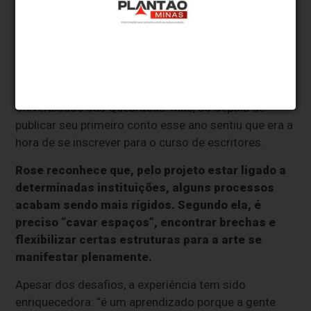
são muito costumeiras no território de onde eu
escrevi”, argumenta.
Arte plena
Rose de Souza Garcia, de 60 anos, também passou
pela faculdade de Letras da UFRJ e conhecia a
Universidade das Quebradas. Mas, só depois de
publicar seu primeiro conto esse ano sentiu que era a
hora de se inscrever para o curso de escritores.
Rose reconhece que, pelo projeto estar ligado a
determinadas instituições, alguns processos
acabam sendo mais rígidos. Segundo ela, é
preciso “cavar espaços”, encontrar brechas e
flexibilizar certas estruturas para a arte se
manifestar plenamente.
Apesar dos desafios, a experiência tem sido
enriquecedora: “é um aprendizado porque a gente