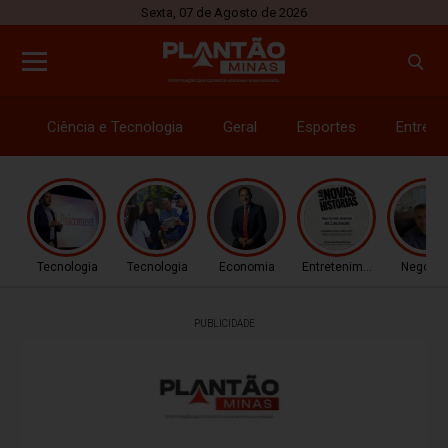
Sexta, 07 de Agosto de 2026
Ciência e Tecnologia
Geral
Esportes
Entrete
Tecnologia
Tecnologia
Economia
Entretenimento
Negócio
PUBLICIDADE