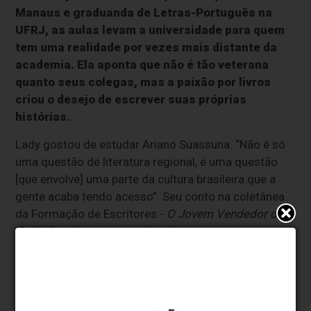
Manaus e graduanda de Letras-Português na
UFRJ, as aulas levam a universidade para quem
tem uma realidade por vezes mais distante da
academia. Ela aponta que não é tão veterana
quanto seus colegas, mas a paixão por livros
criou o desejo de escrever suas próprias
histórias.
Lady gostou de estudar Ariano Suassuna. “Não é só
uma questão de literatura regional, é uma questão
[que envolve] uma parte da cultura brasileira que a
gente acaba tendo acesso”. Seu conto na coletânea
da Formação de Escritores -
O Jovem Vendedor de
Codajás
- abraça suas raízes do norte.
“E é um conto de humor sobre essa trajetória de uma
viagem de barco e, ao mesmo tempo, aborda a
experiência dos produtos e das vendas de açaí que