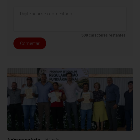
500
caracteres restantes.
Comentar
Agropecuária
Há 1 mês