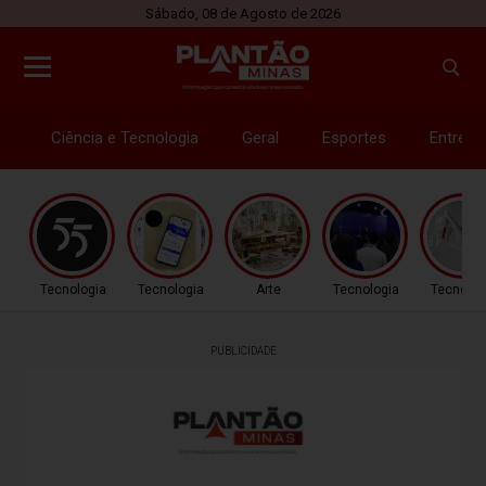
Sábado, 08 de Agosto de 2026
Ciência e Tecnologia
Geral
Esportes
Entrete
Tecnologia
Tecnologia
Arte
Tecnologia
Tecnolog
PUBLICIDADE