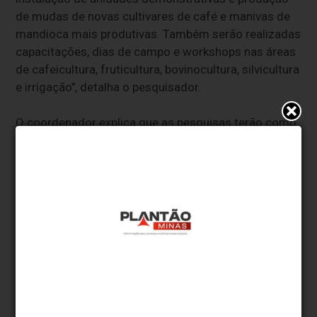
de mudas de novas cultivares de café e manivas de
mandioca mais produtivas. Também serão realizadas
capacitações, dias de campo e workshops nas áreas
de cafeicultura, fruticultura, bovinocultura, silvicultura
e irrigação", detalha o pesquisador.
O coordenador explica que as pesquisas terão como
foco o desempenho de cultivares de café arábica e
clones de canéfora, nutrição do cacaueiro, uso de
porta-enxertos na videira, melhoramento de
genótipos de pitaya e mandioca.
“Esperamos alcançar um aumento significativo da
produtividade agropecuária e florestal nessas
mesorregiões por meio da inserção de tecnologias
inovadoras e sustentáveis".
Outro ponto de destaque serão os estudos das