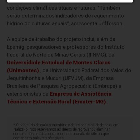
condições climáticas atuais e futuras. “Também
serão determinados indicadores de requerimento
hídrico de culturas anuais", acrescenta Jéfferson.
A equipe de trabalho do projeto inclui, além da
Epamig, pesquisadores e professores do Instituto
Federal do Norte de Minas Gerais (IFNMG), da
Universidade Estadual de Montes Claros
(Unimontes)
, da Universidade Federal dos Vales do
Jequitinhonha e Mucuri (UFVJM), da Empresa
Brasileira de Pesquisa Agropecuária (Embrapa) e
extensionistas da
Empresa de Assistência
Técnica e Extensão Rural (Emater-MG)
.
* O conteúdo de cada comentário é de responsabilidade de quem
realizá-lo. Nos reservamos ao direito de reprovar ou eliminar
comentários em desacordo com o propósito do site ou que
contenham palavras ofensivas.