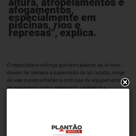
altura, atropelamentos e
afogamentos,
especialmente em
piscinas, rios e
represas", explica.
O especialista reforça que brincadeiras ao ar livre
devem ter sempre a supervisão de um adulto, longe
de vias movimentadas e com uso de equipamentos
de segurança, como capacetes, joelheiras e
cotoveleiras nas atividades como bicicleta, skate e
patins. Ele também chama atenção para o risco de
traumatismos cranianos.
“A cabeça da criança é proporcionalmente maior que
a do adulto, o que aumenta a gravidade das quedas.