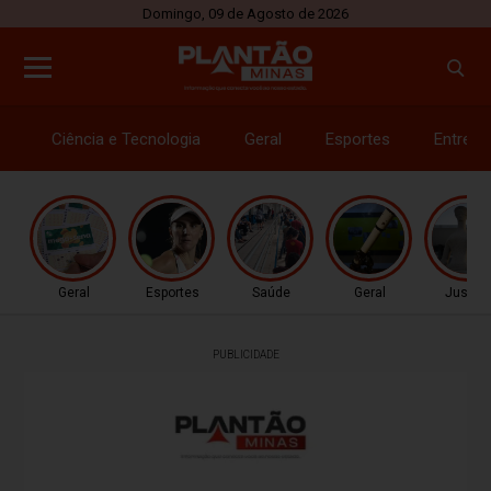
Domingo, 09 de Agosto de 2026
Ciência e Tecnologia
Geral
Esportes
Entrete
Geral
Esportes
Saúde
Geral
Justiç
PUBLICIDADE