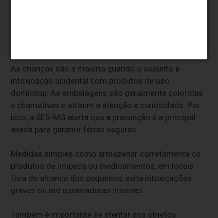
Às vezes não há fratura aparente, mas pode existir
uma lesão interna grave”, alerta.
Prevenção
As crianças são a maioria quando o assunto é
intoxicação acidental com produtos de uso
domiciliar. As embalagens são geralmente coloridas
e chamativas e atraem a atenção e curiosidade. Por
isso, a SES-MG alerta que a prevenção é a principal
aliada para garantir férias seguras.
Medidas simples como armazenar corretamente os
produtos de limpeza ou medicamentos, em locais
fora do alcance dos pequenos, evita intoxicações
graves ou até queimaduras internas.
Também é importante se atentar aos objetos