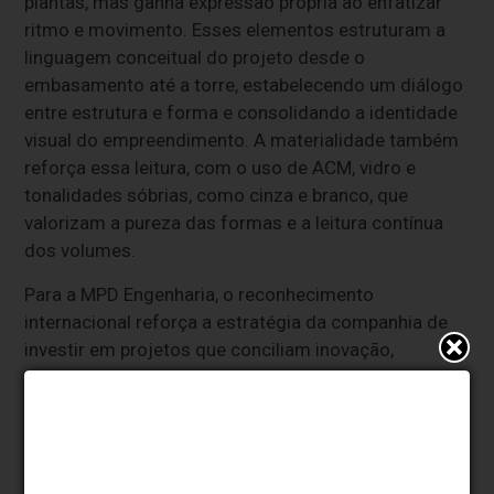
plantas, mas ganha expressão própria ao enfatizar
ritmo e movimento. Esses elementos estruturam a
linguagem conceitual do projeto desde o
embasamento até a torre, estabelecendo um diálogo
entre estrutura e forma e consolidando a identidade
visual do empreendimento. A materialidade também
reforça essa leitura, com o uso de ACM, vidro e
tonalidades sóbrias, como cinza e branco, que
valorizam a pureza das formas e a leitura contínua
dos volumes.
Para a MPD Engenharia, o reconhecimento
internacional reforça a estratégia da companhia de
investir em projetos que conciliam inovação,
qualidade construtiva e integração com o entorno
urbano.
"Receber um reconhecimento internacional como o
Architecture MasterPrize é motivo de grande orgulho