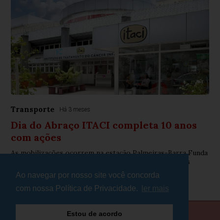
Transporte
Há 3 meses
Dia do Abraço ITACI completa 10 anos
com ações
As mobilizações ocorrem na estação Palmeiras-Barra Funda
da CPTM, no Top Center Shopping e nas redes sociais
Ao navegar por nosso site você concorda
com nossa Política de Privacidade.
ler mais
Estou de acordo