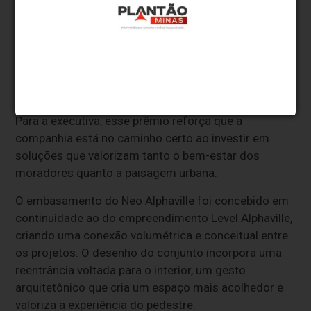
para nós. O Neo Alphaville traduz uma visão muito
clara da MPD de desenvolver projetos que combinam
uma ideia conceitual atraente e exclusiva, qualidade
construtiva e uma experiência de moradia
diferenciada", destaca Débora Bertini, diretora geral
de Incorporação e Vendas da MPD Engenharia.
Para a executiva, esse prêmio reforça que a
companhia está no caminho certo ao investir em
soluções que valorizam tanto o bem-estar dos
moradores quanto a paisagem urbana.
O embasamento do Neo Alphaville foi concebido em
continuidade ao do empreendimento Level Alphaville,
criando uma conexão volumétrica e conceitual entre
os projetos. O desenho do conjunto incorpora uma
reentrância voltada para o interior, um gesto
arquitetônico que cria um espaço mais acolhedor e
valoriza a experiência do pedestre.