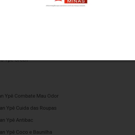
s ativas Ypê
Care
 Suave
do Ypê Green
xan Ypê Combate Mau Odor
xan Ypê Cuida das Roupas
an Ypê Antibac
an Ypê Coco e Baunilha