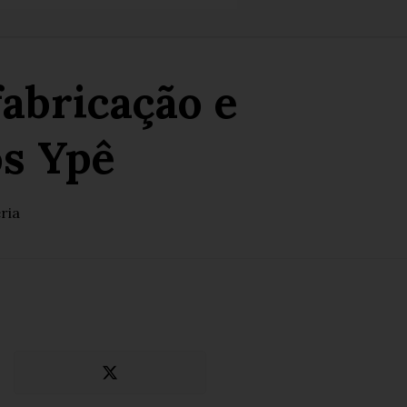
abricação e
os Ypê
ria