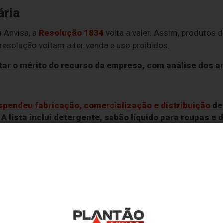
ária
 Anvisa, a
Resolução 1834
volta a valer. Assim, produtos 
esolução voltam a ter venda e uso proibidos.
otar o mérito do recurso da empresa, com análise dos 
spendeu fabricação, comercialização e distribuição
de 
A lista inclui detergente, sabão líquido para roupas e 
é a
presença da bactéria
Pseudomonas aeruginosa
, que
blemas em pessoas imunocomprometidas, desde infecção ur
 têm problemas de pulmão crônicos, como enfisema, ou em
a.
os contaminados com lotes que terminam em 1:
Care