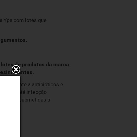
da Ypê com lotes que
argumentos.
lotes de produtos da marca
desinfetantes.
 é resistente a antibióticos e
inária até infecção
 pessoas submetidas a