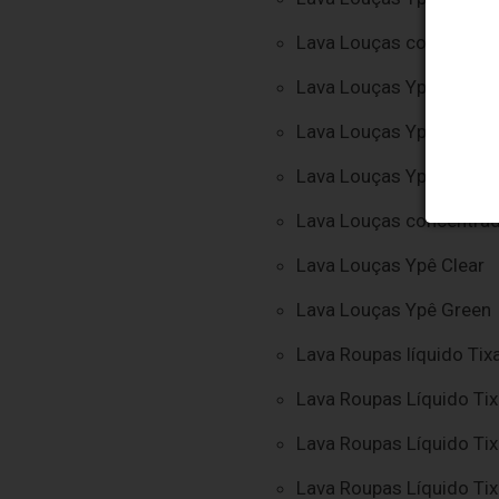
Lava Louças com enzima
Lava Louças Ypê
Lava Louças Ypê Clear 
Lava Louças Ypê Toque
Lava Louças concentra
Lava Louças Ypê Clear
Lava Louças Ypê Green
Lava Roupas líquido Ti
Lava Roupas Líquido Ti
Lava Roupas Líquido Tix
Lava Roupas Líquido Tix