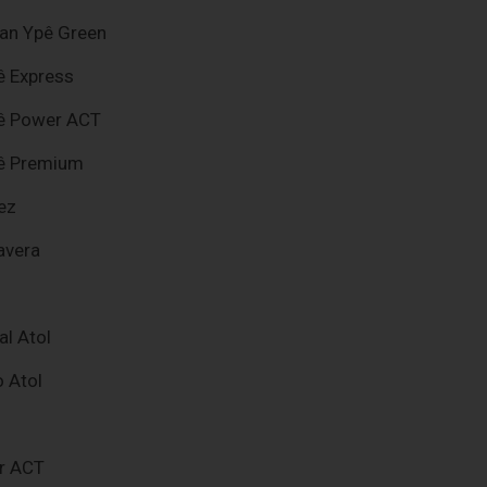
xan Ypê Green
ê Express
pê Power ACT
pê Premium
ez
avera
al Atol
 Atol
r ACT