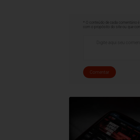
* O conteúdo de cada comentário é 
com o propósito do site ou que co
Comentar