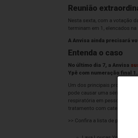
Reunião extraordin
Nesta sexta, com a votação da
terminam em 1, elencados na r
A Anvisa ainda precisará v
Entenda o caso
No último dia 7, a Anvisa
su
Ypê com numeração final 1. 
Um dos principais problemas 
pode causar uma série de pro
respiratória em pessoas que
tratamento com cateter na vei
>> Confira a lista de produt
Lava Louças Ypê Clear 