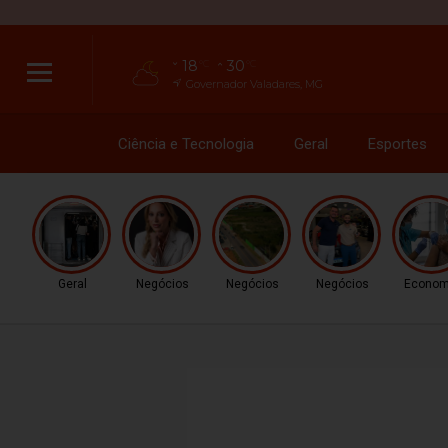
18
30
°C
°C
Governador Valadares, MG
Ciência e Tecnologia
Geral
Esportes
Geral
Negócios
Negócios
Negócios
Econom