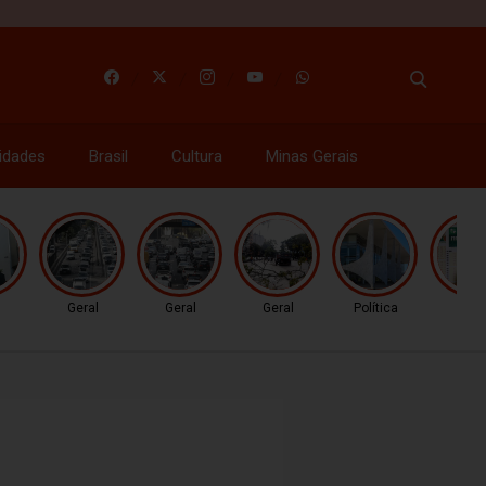
idades
Brasil
Cultura
Minas Gerais
l
Geral
Geral
Geral
Política
Gera