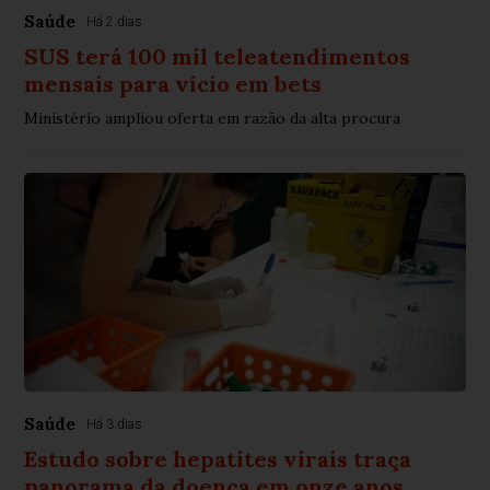
Saúde
Há 2 dias
SUS terá 100 mil teleatendimentos
mensais para vício em bets
Ministério ampliou oferta em razão da alta procura
Saúde
Há 3 dias
Estudo sobre hepatites virais traça
panorama da doença em onze anos