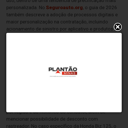
uso, dentro de uma tendência de precificação mais
personalizada. No
Seguroauto.org
, o guia de 2026
também descreve a adoção de processos digitais e
maior personalização na contratação, incluindo
acionamento de sinistro por aplicativo e produtos
com pagamento por uso, em que o valor pode variar
conforme a quilometragem.
As tabelas por fabricante ajudam a ilustrar como o
preço muda dentro de uma mesma marca. Em
"
Seguro de moto Honda em 2026: veja tabela de
preços por modelo
", a
Smartia
aponta faixas anuais
para motos de baixa cilindrada, como Honda Biz e CG
160, e sinaliza que modelos maiores podem
ultrapassar R$ 3.500 a R$ 4.200 em cobertura
completa. O texto também associa o custo ao risco
por região e ao histórico do condutor, além de
mencionar possibilidade de desconto com
rastreador. No caso específico da Honda Biz 125, o