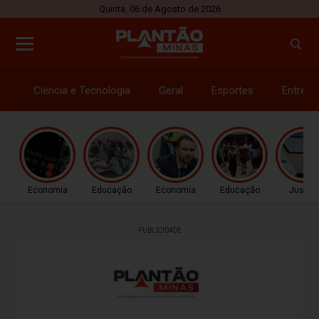
Quinta, 06 de Agosto de 2026
Ciência e Tecnologia
Geral
Esportes
Entrete
Economia
Educação
Economia
Educação
Justiç
PUBLICIDADE