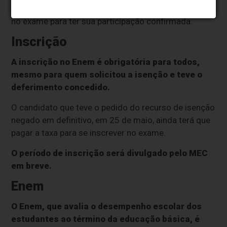
2026. Além disso, precisará pagar a taxa de inscrição
no exame para ter sua participação confirmada.
Inscrição
A inscrição no Enem é obrigatória para todos,
mesmo para quem solicitou a isenção e teve o
deferimento concedido.
O candidato que teve o pedido do recurso de isenção
negado em definitivo, em 25 de maio, ainda terá que
pagar a taxa para se inscrever no exame.
O período de inscrição será divulgado pelo MEC
em breve.
Enem
O Enem, que avalia o desempenho escolar dos
estudantes ao término da educação básica, é