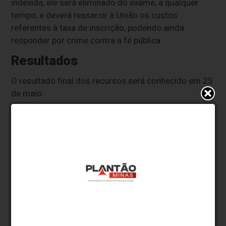
indevida, ele será eliminado do exame, a qualquer
tempo, e deverá ressarcir à União os custos
referentes à taxa de inscrição, podendo ainda
responder por crime contra a fé pública.
Resultados
O resultado final dos recursos será conhecido em 25
de maio.
O Inep alerta que não enviará qualquer tipo de
correspondência à residência do participante
para informar o resultado da justificativa de
ausência no Enem 2025 e da solicitação de
isenção de pagamento da taxa de inscrição no
Enem 2026.
Após entrar com o recurso, o candidato que tiver seu
pedido de isenção negado em definitivo deverá se
inscrever, conforme regras do futuro edital do Enem