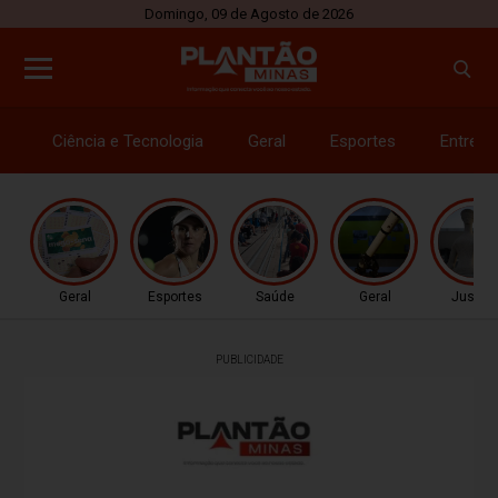
Domingo, 09 de Agosto de 2026
Ciência e Tecnologia
Geral
Esportes
Entrete
Geral
Esportes
Saúde
Geral
Justiç
PUBLICIDADE