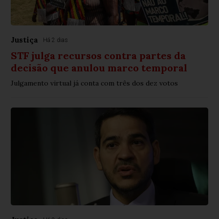
Justiça
Há 2 dias
STF julga recursos contra partes da
decisão que anulou marco temporal
Julgamento virtual já conta com três dos dez votos