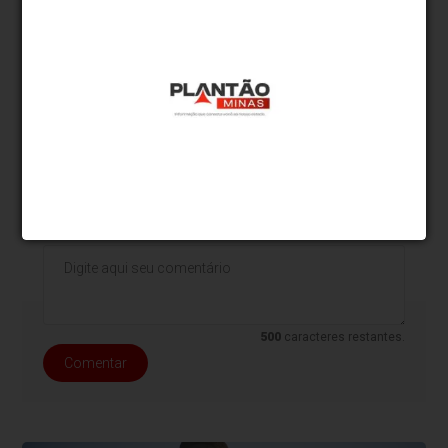
Na semana passada, a
Justiça da Flórida
determinou a intimação de Moraes
para
apresentar defesa no processo no qual o ministro é
acusado pela rede social Rumble de determinar
bloqueios ilegais.
* O conteúdo de cada comentário é de responsabilidade de quem
realizá-lo. Nos reservamos ao direito de reprovar ou eliminar
comentários em desacordo com o propósito do site ou que
contenham palavras ofensivas.
500
caracteres restantes.
Comentar