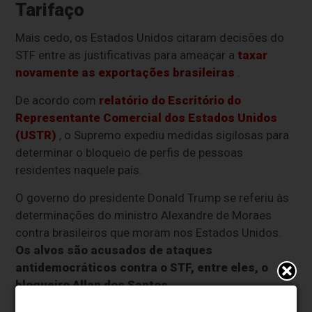
Tarifaço
Mais cedo, os Estados Unidos citaram decisões do
STF entre as justificativas para ameaçar a
taxar
novamente as exportações brasileiras
.
De acordo com
relatório do Escritório do
Representante Comercial dos Estados Unidos
(USTR)
, o Supremo expediu medidas sigilosas para
determinar o bloqueio de perfis de pessoas
residentes naquele país.
O governo do presidente Donald Trump se referiu às
determinações do ministro Alexandre de Moraes
contra brasileiros que moram nos Estados Unidos.
Os alvos são acusados de ataques
antidemocráticos contra o STF, entre eles, o
blogueiro Allan dos Santos.