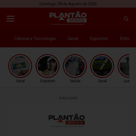
Domingo, 09 de Agosto de 2026
Ciência e Tecnologia
Geral
Esportes
Entrete
Geral
Esportes
Saúde
Geral
Justiç
PUBLICIDADE