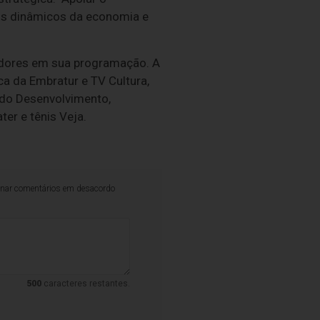
ais dinâmicos da economia e
cedores em sua programação. A
ca da Embratur e TV Cultura,
 do Desenvolvimento,
er e tênis Veja.
iminar comentários em desacordo
500
caracteres restantes.