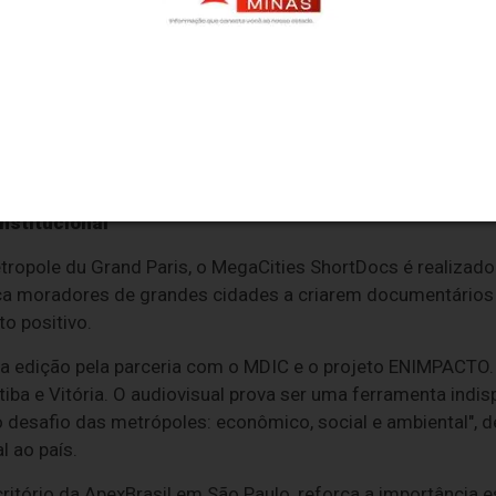
ios Invisíveis" – Dir.: Tadeu Jungle (São Paulo - SP). Defe
stamponamento de rios cobertos.
ória" – Dir.: Laura Leite (São Paulo - SP). Documenta a a
peza e educação ambiental para jovens.
Margins Where Change Begins" – Dir.: Samuel Okechukwu (Lago
ssos de decisão em Lagos, servindo como apelo por govern
nstitucional
ropole du Grand Paris, o MegaCities ShortDocs é realizado 
ca moradores de grandes cidades a criarem documentários
o positivo.
ta edição pela parceria com o MDIC e o projeto ENIMPACTO.
ritiba e Vitória. O audiovisual prova ser uma ferramenta indi
plo desafio das metrópoles: econômico, social e ambiental",
l ao país.
ritório da ApexBrasil em São Paulo, reforça a importância es