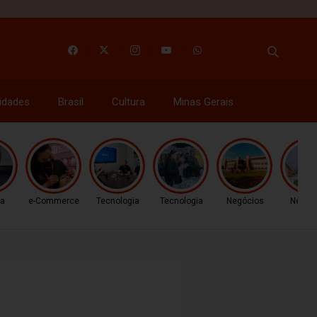
idades
Brasil
Cultura
Minas Gerais
ca
e-Commerce
Tecnologia
Tecnologia
Negócios
Negóc