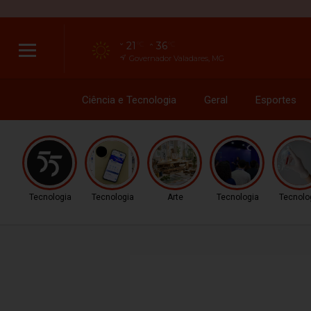
21
36
°C
°C
Governador Valadares, MG
Ciência e Tecnologia
Geral
Esportes
Tecnologia
Tecnologia
Arte
Tecnologia
Tecnolo