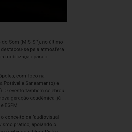
e do Som (MIS-SP), no último
a destacou-se pela atmosfera
 na mobilização para o
rópoles, com foco na
ua Potável e Saneamento) e
U
). O evento também celebrou
 nova geração acadêmica, já
 e ESPM.
 o conceito de "audiovisual
ivismo prático, apoiando o
m (exibindo o filme
Vivi
) e