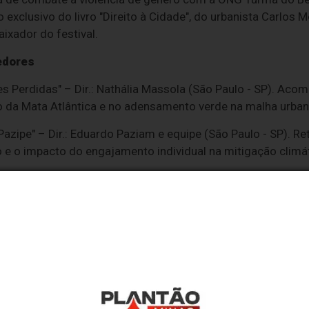
xclusivo do livro "Direito à Cidade", do urbanista Carlos M
ixador do festival.
edores
es Perdidas" – Dir.: Nathália Massola (São Paulo - SP). Aco
o da Mata Atlântica e no adensamento verde na malha urban
Pazipe" – Dir.: Eduardo Paziam e equipe (São Paulo - SP). Re
 e o impacto do engajamento individual na mitigação climát
Dir.: Márcio Coutinho (Rio de Janeiro - RJ). Mostra o poten
o a proximidade de projetos sociais gera inclusão.
gue é Vida" – Prod.: ONG Bloom Ocean (Vitória - ES). Abor
oveitamento de cascas de mariscos como fertilizante agríc
 passa um rio" – Dir.: Sofia Byington (São Paulo - SP). Apres
as escondidas sob o asfalto paulistano.