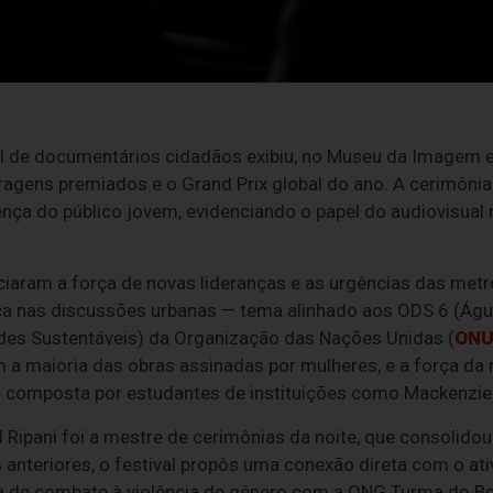
bal de documentários cidadãos exibiu, no Museu da Imagem 
ragens premiados e o Grand Prix global do ano. A cerimôni
sença do público jovem, evidenciando o papel do audiovisual
ciaram a força de novas lideranças e as urgências das met
ica nas discussões urbanas — tema alinhado aos ODS 6 (Ág
es Sustentáveis) da Organização das Nações Unidas (
ON
 a maioria das obras assinadas por mulheres, e a força da
 composta por estudantes de instituições como Mackenzie
 Ripani foi a mestre de cerimônias da noite, que consolidou
s anteriores, o festival propôs uma conexão direta com o at
de combate à violência de gênero com a ONG Turma do Be