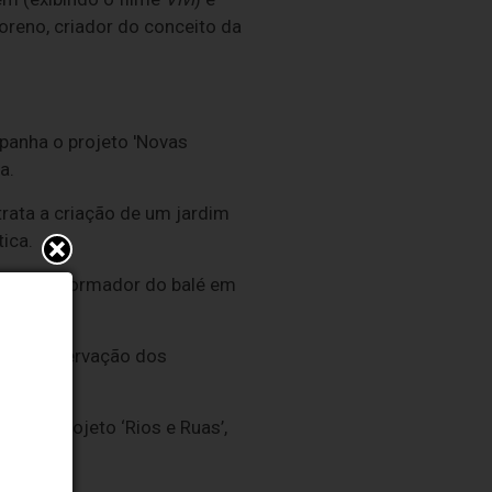
oreno, criador do conceito da
mpanha o projeto 'Novas
a.
trata a criação de um jardim
ica.
cial transformador do balé em
da a preservação dos
ola.
enta o projeto ‘Rios e Ruas’,