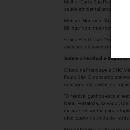
Melhor Curta São Paulo São: "R
saúde ambiental urbana: o de
Menção Honrosa: "Águas da Mem
Billings’ com mutirões de lim
Grand Prix Global: "From the 
exclusão de jovens nos proce
Sobre o Festival e Impacto I
Criado na França pela ONG Mét
Paulo São. O concurso convo
soluções replicáveis de impact
"O festival ganhou escala nes
Natal, Fortaleza, Salvador, Cu
inspirar respostas para o tri
idealizador da vinda do festiva
Márcia Nejaim, diretora do esc