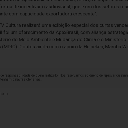
orma de incentivar o audiovisual, que é um dos setores m
vante com capacidade exportadora crescente".
TV Cultura realizará uma exibição especial dos curtas ven
il foi um oferecimento da ApexBrasil, com aliança estratégi
stério do Meio Ambiente e Mudança do Clima e o Ministério
s (MDIC). Contou ainda com o apoio da Heineken, Mamba Wat
de responsabilidade de quem realizá-lo. Nos reservamos ao direito de reprovar ou el
ntenham palavras ofensivas.