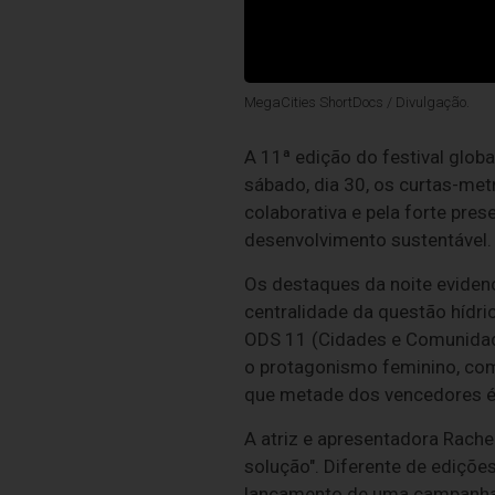
MegaCities ShortDocs / Divulgação.
A 11ª edição do festival glo
sábado, dia 30, os curtas-met
colaborativa e pela forte pre
desenvolvimento sustentável.
Os destaques da noite eviden
centralidade da questão hídr
ODS 11 (Cidades e Comunidad
o protagonismo feminino, com
que metade dos vencedores é
A atriz e apresentadora Rachel
solução". Diferente de ediçõe
lançamento de uma campanha 