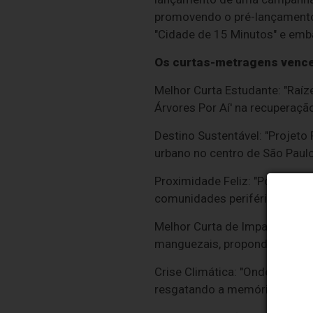
promovendo o pré-lançamento e
"Cidade de 15 Minutos" e emba
Os curtas-metragens venc
Melhor Curta Estudante: "Raíz
Árvores Por Aí' na recuperaçã
Destino Sustentável: "Projeto 
urbano no centro de São Paulo
Proximidade Feliz: "Pontas" – 
comunidades periféricas e com
Melhor Curta de Impacto: "Man
manguezais, propondo o reapr
Crise Climática: "Onde eu nasci
resgatando a memória das águ