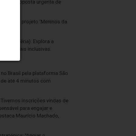
nde uma proposta urgente de
tuação do projeto ‘Meninos da
s - Nigéria). Explora a
anças mais inclusivas.
no Brasil pela plataforma São
 de até 4 minutos com
 Tivemos inscrições vindas de
spensável para engajar e
 destaca Maurício Machado,
tratégica: "Apoiar o