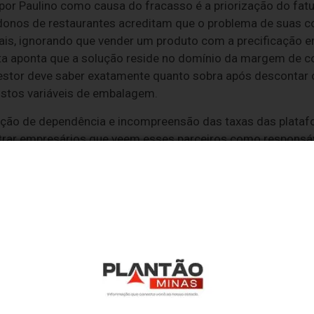
 por Paulino como causa do fracasso é a priorização do fa
donos de restaurantes acreditam que o problema de suas c
is, ignorando que vender um produto com a precificação er
lista aponta que a solução reside no domínio da margem de c
gestor deve saber exatamente quanto sobra após descontar 
ustos variáveis de embalagem.
lação de dependência e incompreensão das taxas das plataf
ar empresários que veem esses parceiros como responsáve
ema reside na ausência de uma estratégia de precificação es
lista envolve o tratamento do delivery como uma unidade d
o do restaurante aprenda a trabalhar com a plataforma, ajus
diação e utilizando as ferramentas de visibilidade de form
o de retorno sobre o investimento, e não um custo fixo inevit
dita que atuar no delivery moderno depende da execução di
olume e a estratégia sobre o esforço desordenado. "Ao solu
ca das plataformas, padronizar a produção e humanizar a li
e a operação é capaz de gerar", finaliza.