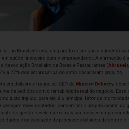
do lar no Brasil enfrenta um paradoxo em que o aumento na
z em saúde financeira para o empreendedor. A afirmação é 
, a Associação Brasileira de Bares e Restaurantes (
Abrasel
)
18% a 27% dos empresários do setor declararam prejuízo.
ista em delivery e franquias, CEO da
Mineiro Delivery
, obser
ume de pedidos com a rentabilidade real do negócio. Essa 
o lucro líquido, para ele, é o principal fator de mortalida
a pareçam movimentados, consomem o próprio capital de g
amento de gestão revela que o fracasso desses empreended
dos dados e na execução de processos básicos de controle fi