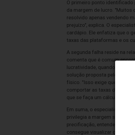
O primeiro ponto identificado
da margem de lucro. "Muitos 
resolvido apenas vendendo ma
prejuízo", explica. O especia
cardápio. Ele enfatiza que o 
taxas das plataformas e os c
A segunda falha reside na re
comenta que é comum encontr
lucratividade, quando o probl
solução proposta pelo especia
físico. "Isso exige que o don
comportar as taxas de interme
que se faça um cálculo rigoros
Em suma, o especialista acre
privilegia a margem sobre o v
precificação, entender a lógi
consegue visualizar o lucro qu