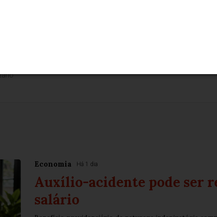
de responsabilidade de quem realizá-lo. Nos reservamos ao direito de reprovar ou el
ntenham palavras ofensivas.
Economia
Há 1 dia
Auxílio-acidente pode ser r
salário