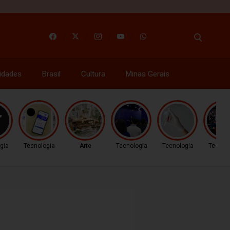
idades
Brasil
Cultura
Minas Gerais
gia
Tecnologia
Arte
Tecnologia
Tecnologia
Tecnol