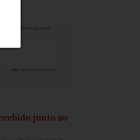
iminar comentários em desacordo
500
caracteres restantes.
ecebido junto ao