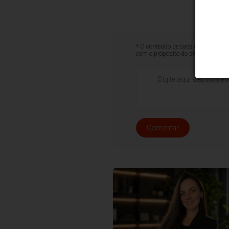
* O conteúdo de cada comentário é 
com o propósito do site ou que co
Comentar