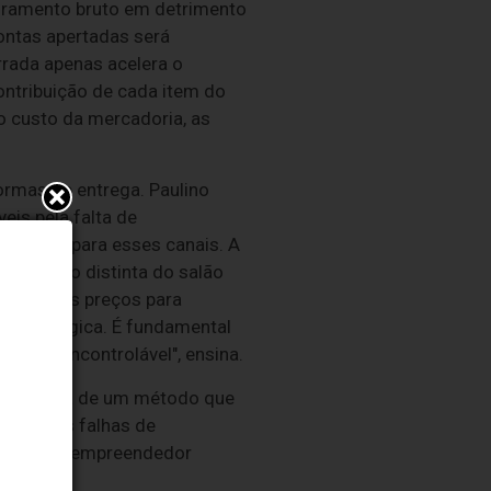
turamento bruto em detrimento
ontas apertadas será
rada apenas acelera o
ontribuição de cada item do
o custo da mercadoria, as
ormas de entrega. Paulino
is pela falta de
pecífica para esses canais. A
e negócio distinta do salão
tando seus preços para
a estratégica. É fundamental
ável e incontrolável", ensina.
sciplinada de um método que
cionar as falhas de
derança, o empreendedor