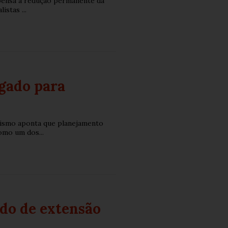
mpensa a redução permanente da
stas ...
gado para
nismo aponta que planejamento
omo um dos...
ado de extensão