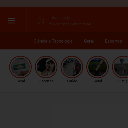
21
36
°C
°C
Governador Valadares, MG
Ciência e Tecnologia
Geral
Esportes
Geral
Esportes
Saúde
Geral
Justiç