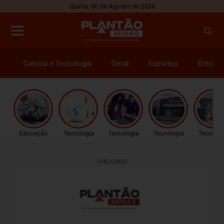
Quinta, 06 de Agosto de 2026
Ciência e Tecnologia
Geral
Esportes
Entrete
Educação
Tecnologia
Tecnologia
Tecnologia
Tecnolog
PUBLICIDADE