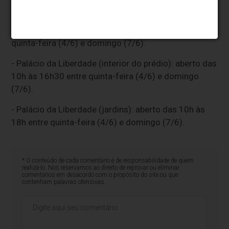
quinta-feira (4/6) e domingo (7/6).
- Palácio das Artes: aberto das 9h30 às 21h entre
quinta-feira (4/6) e domingo (7/6).
- Palácio da Liberdade (interior do prédio): aberto das
10h às 16h30 entre quinta-feira (4/6) e domingo
(7/6).
- Palácio da Liberdade (jardins): aberto das 10h às
18h entre quinta-feira (4/6) e domingo (7/6).
* O conteúdo de cada comentário é de responsabilidade de quem
realizá-lo. Nos reservamos ao direito de reprovar ou eliminar
comentários em desacordo com o propósito do site ou que
contenham palavras ofensivas.