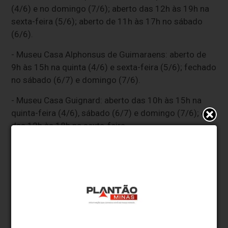
(4/6) e no domingo (7/6); aberto das 12h às 19h na
sexta-feira (5/6); aberto de 11h às 17h no sábado
(6/6).
- Museu Casa Alphonsus de Guimaraens: aberto de
9h às 15h na quinta (4/6) e sexta-feira (5/6); fechado
no sábado (6/7) e domingo (7/6).
- Museu Casa Guignard: aberto das 10h às 15h na
quinta-feira (4/6), sábado (6/7) e domingo (7/6); e
das 12h às 18h na sexta-feira.
- Museu Casa Guimarães Rosa: funcionamento
normal.
- Museu Mineiro: fechado na quinta-feira (4/6) e no
domingo (7/6); aberto das 12h às 19h na sexta-feira
(5/6); aberto de 11h às 17h no sábado (6/6).
- Museus dos Militares Mineiros: fechado entre