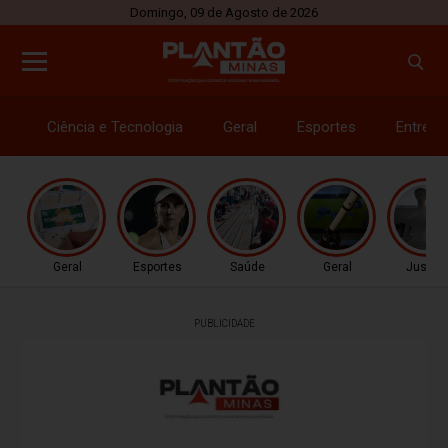
Domingo, 09 de Agosto de 2026
Ciência e Tecnologia
Geral
Esportes
Entrete
Geral
Esportes
Saúde
Geral
Justiç
PUBLICIDADE