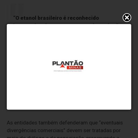
“O etanol brasileiro é reconhecido
internacionalmente como uma das soluções
mais eficientes para a descarbonização
dos transportes, combinando baixa
intensidade de carbono, critérios robustos
e auditáveis de sustentabilidade e
contribuição efetiva para a redução das
emissões de gases de efeito estufa. Trata-
se de um combustível alinhado às principais
agendas globais de transição energética,
segurança energética e desenvolvimento
sustentável”, escreveram.
As entidades também defenderam que “eventuais
divergências comerciais” devem ser tratadas por