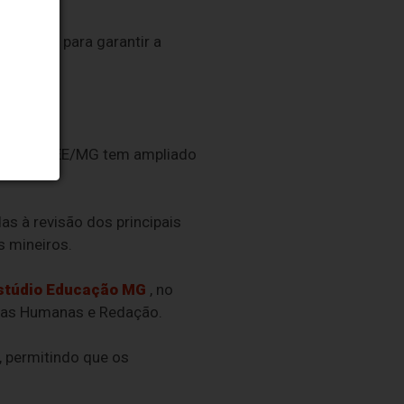
o prazo para garantir a
Enem), a SEE/MG tem ampliado
as à revisão dos principais
s mineiros.
stúdio Educação MG
, no
cias Humanas e Redação.
, permitindo que os