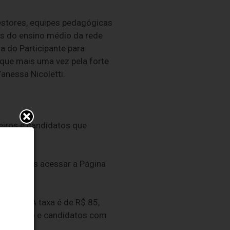
estores, equipes pedagógicas
s do ensino médio da rede
a do Participante para
aque mais uma vez pela forte
anessa Nicoletti.
eiros e candidatos que
sam apenas acessar a Página
gov.br. A taxa é de R$ 85,
o CadÚnico e candidatos com