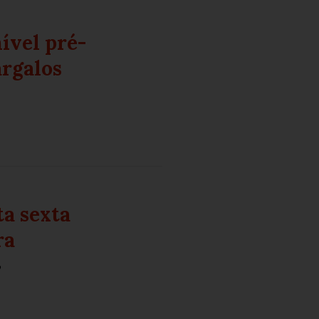
ível pré-
rgalos
ta sexta
ra
o