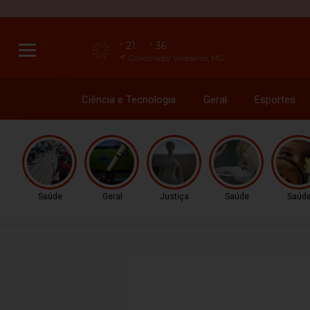
21
36
°C
°C
Governador Valadares, MG
Ciência e Tecnologia
Geral
Esportes
Saúde
Geral
Justiça
Saúde
Saúd