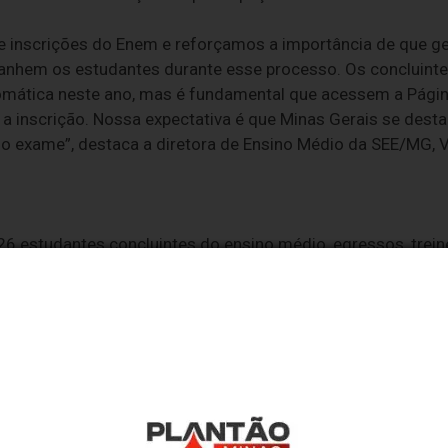
 inscrições do Enem e reforçamos a importância de que g
nhem os estudantes durante esse processo. Os concluinte
tomática neste ano, mas é fundamental que acessem a Págin
 a inscrição. Nossa expectativa é que Minas Gerais se dest
o exame”, destaca a diretora de Ensino Médio da SEE/MG, V
6 estudantes concluintes do ensino médio, egressos, trein
ertificação do ensino médio.
 rede pública estão pré-inscritos automaticamente e preci
 os dados e finalizar a inscrição.
adas exclusivamente pela Página do Participante, com login 
direito à isenção estudantes da rede pública, inscritos n