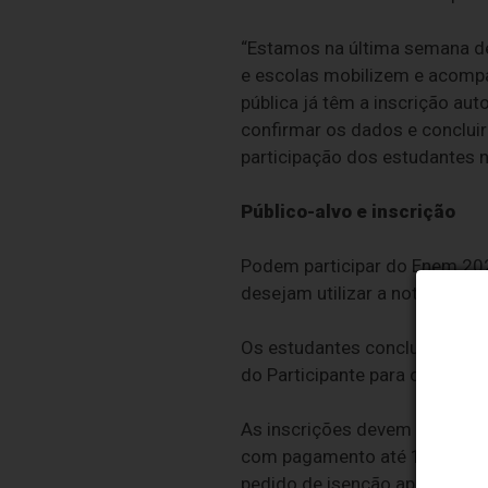
“Estamos na última semana de
e escolas mobilizem e acompa
pública já têm a inscrição au
confirmar os dados e concluir
participação dos estudantes n
Público-alvo e inscrição
Podem participar do Enem 202
desejam utilizar a nota para c
Os estudantes concluintes da
do Participante para confirmar
As inscrições devem ser realiz
com pagamento até 10/6. Têm 
pedido de isenção aprovado.