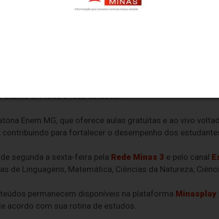
 participantes isentos devem realizar a inscrição dentro d
pação dos estudantes no Exame Nacional do Ensino Médio (
o exame em toda a rede estadual.
ratona Enem MG, que oferece aulas gratuitas e ao vivo voltad
 contribuindo para fortalecer o desempenho dos estudante
 de segunda a sexta-feira pela
Rede Minas 3
e pelo canal
E
as de Linguagens, Matemática, Ciências da Natureza, Ciên
nteúdos permanecem disponíveis na plataforma
Minasplay
de acordo com sua rotina de estudos.