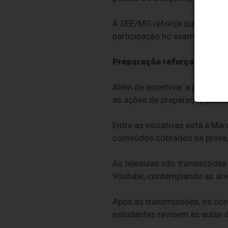
A SEE/MG reforça que mesmo os
participação no exame.
Preparação reforçada
Além de incentivar a partici
as ações de preparação para 
Entre as iniciativas está a Ma
conteúdos cobrados na prova,
As teleaulas são transmitidas
Youtube, contemplando as áre
Após as transmissões, os co
estudantes revisem as aulas 