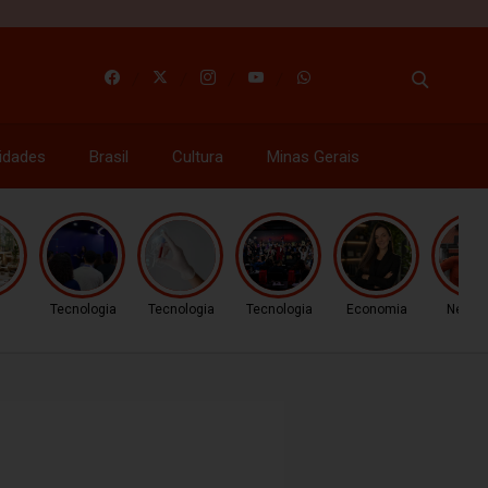
idades
Brasil
Cultura
Minas Gerais
Tecnologia
Tecnologia
Tecnologia
Economia
Negóc