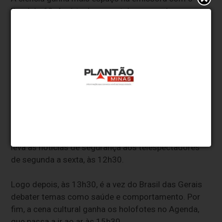
Paralelo 60. A série documental acompanha a
primeira expedição científica brasileira no extremo
Norte do planeta e as pesquisas no Polo Sul. A equipe
registrou a jornada dos pesquisadores em busca de
conhecimento no Ártico e na Antártida. Esse
percurso é mostrado na TV às terças-feiras, às 22h.
Mudanças na grade
Atrações consagradas da casa ganham novos
horários de exibição. É o caso do Minas em Ação, que
leva as notícias de segurança aos telespectadores
de segunda a sexta, às 12h30.
Logo depois, às 13h30, é a vez do Brasil das Gerais
debater temas como saúde e comportamento. Por
fim, a cena cultural ganha os holofotes no Agenda,
que passa a ir ao ar às 15h30.