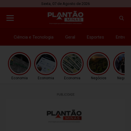
Sexta, 07 de Agosto de 2026
Ciência e Tecnologia
Geral
Esportes
Entrete
Economia
Economia
Economia
Negócios
Negócio
PUBLICIDADE