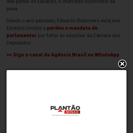
das penas de Eduardo, a chamada dosimetria da
pena.
Desde o ano passado, Eduardo Bolsonaro está nos
Estados Unidos e
perdeu o mandato de
parlamentar
por faltar às sessões da Câmara dos
Deputados.
>> Siga o canal da
Agência Brasil
no WhatsApp
* O conteúdo de cada comentário é de responsabilidade de quem
realizá-lo. Nos reservamos ao direito de reprovar ou eliminar
comentários em desacordo com o propósito do site ou que
contenham palavras ofensivas.
500
caracteres restantes.
Comentar