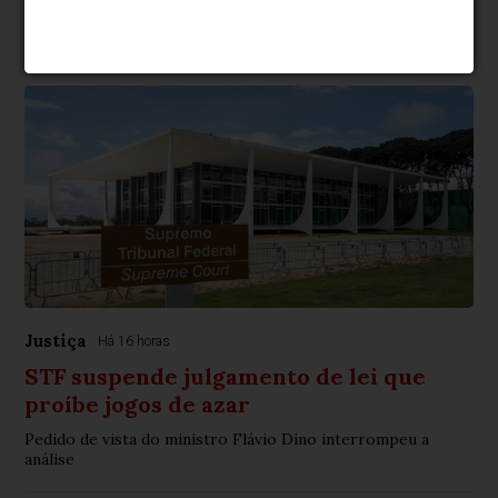
Justiça
Há 16 horas
STF suspende julgamento de lei que
proíbe jogos de azar
Pedido de vista do ministro Flávio Dino interrompeu a
análise