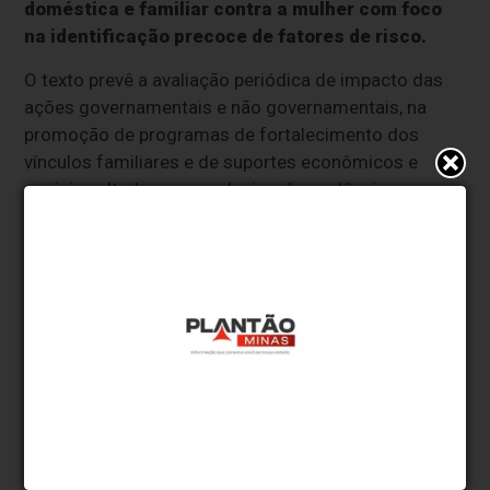
doméstica e familiar contra a mulher com foco
na identificação precoce de fatores de risco.
O texto prevê a avaliação periódica de impacto das
ações governamentais e não governamentais, na
promoção de programas de fortalecimento dos
vínculos familiares e de suportes econômicos e
sociais voltados para reduzir a dependência
financeira que mantém muitas mulheres presas ao
ciclo de abusos.
O parecer também traz propostas para a prevenção
primária e secundária, recomendando diretrizes para
programas de fortalecimento dos vínculos familiares
e de desenvolvimento de competências parentais,
com ênfase na comunicação não violenta e na
resolução pacífica de conflitos.
A proposta destaca ainda o papel da