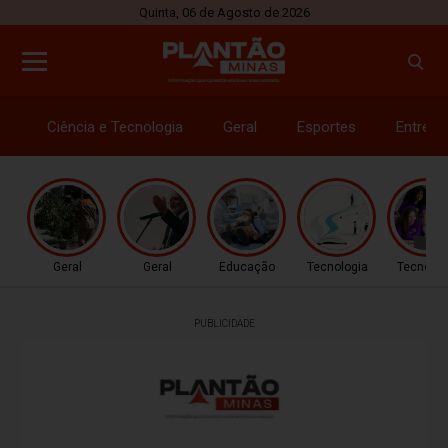
Quinta, 06 de Agosto de 2026
Ciência e Tecnologia
Geral
Esportes
Entrete
Geral
Geral
Educação
Tecnologia
Tecnolog
PUBLICIDADE