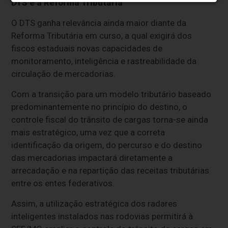
DTS e a Reforma Tributária
O DTS ganha relevância ainda maior diante da
Reforma Tributária em curso, a qual exigirá dos
fiscos estaduais novas capacidades de
monitoramento, inteligência e rastreabilidade da
circulação de mercadorias.
Com a transição para um modelo tributário baseado
predominantemente no princípio do destino, o
controle fiscal do trânsito de cargas torna-se ainda
mais estratégico, uma vez que a correta
identificação da origem, do percurso e do destino
das mercadorias impactará diretamente a
arrecadação e na repartição das receitas tributárias
entre os entes federativos.
Assim, a utilização estratégica dos radares
inteligentes instalados nas rodovias permitirá à