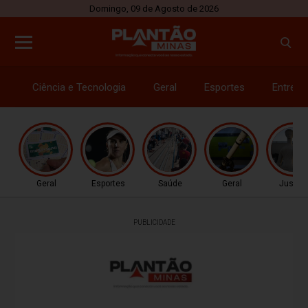
Domingo, 09 de Agosto de 2026
Ciência e Tecnologia
Geral
Esportes
Entrete
Geral
Esportes
Saúde
Geral
Justiç
PUBLICIDADE