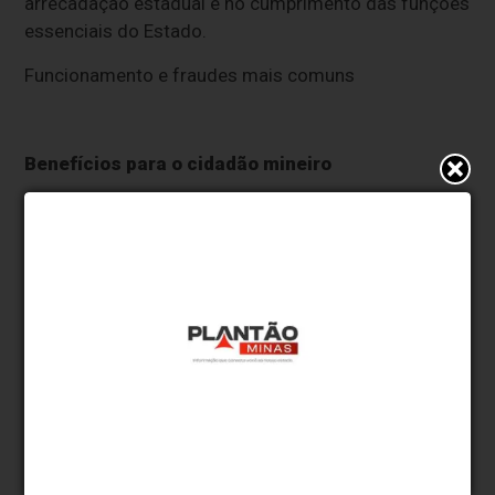
arrecadação estadual e no cumprimento das funções
essenciais do Estado.
Funcionamento e fraudes mais comuns
Benefícios para o cidadão mineiro
O principal ponto positivo gerado pelo DTS é o
combate à sonegação fiscal e promoção da
concorrência leal entre os contribuintes. “Para o
cidadão mineiro os efeitos práticos se mostram nas
melhores condições para estruturação e
crescimento de pequenos negócios, bem como na
melhor capacidade do Estado de prover e
implementar políticas públicas com o reforço gerado
na arrecadação”, disse Carlos Renato Machado
Confar.