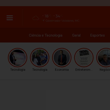
18
34
°C
°C
Governador Valadares, MG
Ciência e Tecnologia
Geral
Esportes
Tecnologia
Tecnologia
Economia
Entretenimento
Negóci