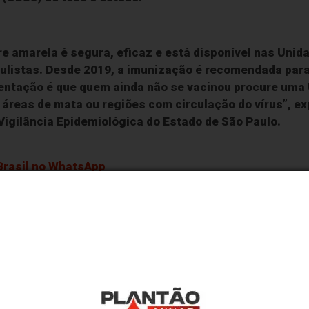
bre amarela é segura, eficaz e está disponível nas Uni
ulistas. Desde 2019, a imunização é recomendada para
rientação é que quem ainda não se vacinou procure um
 áreas de mata ou regiões com circulação do vírus”, ex
 Vigilância Epidemiológica do Estado de São Paulo.
rasil
no WhatsApp
lo menos 10 dias antes da exposição ao risco.
ontra a febre amarela:
 9 meses de idade e um reforço aos 4 anos;
apenas uma dose antes dos 5 anos: devem tomar uma dose