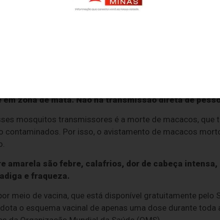
 que ainda não foram vacinadas devem receber uma dose ú
dose fracionada em 2018, durante campanhas emergenciais
ção da caderneta.
a infecciosa febril aguda causada por um vírus, trans
ve em zona de mata. Não há transmissão direta de pess
sses mosquitos transmissores é a morte de macacos, que
o contaminados. Por isso, o avistamento de macacos mort
o.
re amarela são febre, calafrios, dor de cabeça intensa,
adiga e fraqueza.
or meio de vacina, que está disponível gratuitamente pelo
 adota o esquema vacinal de apenas uma dose durante toda 