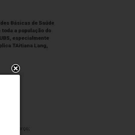
dades Básicas de Saúde
 toda a população do
a UBS, especialmente
plica TAitiana Lang,
 de reforço;