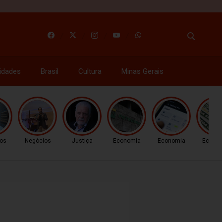
idades
Brasil
Cultura
Minas Gerais
os
Negócios
Justiça
Economia
Economia
Econo