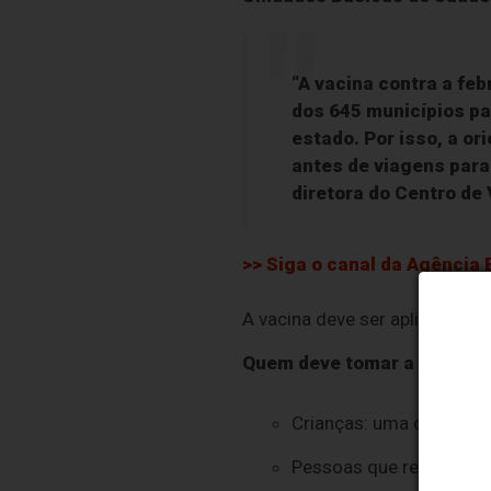
“A vacina contra a fe
dos 645 municípios pa
estado. Por isso, a o
antes de viagens para
diretora do Centro de
>> Siga o canal da
Agência B
A vacina deve ser aplicada pe
Quem deve tomar a vacina c
Crianças: uma dose aos
Pessoas que receberam 