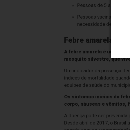
Pessoas de 5 a 59 anos
Pessoas vacinadas com 
necessidade de atualiza
Febre amarela
A febre amarela é uma doenç
mosquito silvestre, que vi
Um indicador da presença de
índices de mortalidade quand
equipes de saúde do municípi
Os sintomas iniciais da feb
corpo, náuseas e vômitos, f
A doença pode ser prevenida p
Desde abril de 2017, o Brasil