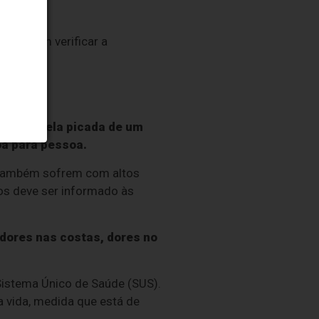
nica;
, devem verificar a
mitido pela picada de um
oa para pessoa.
 também sofrem com altos
os deve ser informado às
 dores nas costas, dores no
 Sistema Único de Saúde (SUS).
a vida, medida que está de