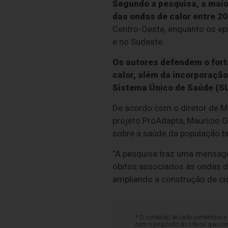
Segundo a pesquisa, a maior
das ondas de calor entre 20
Centro-Oeste, enquanto os ep
e no Sudeste.
Os autores defendem o fort
calor, além da incorporação
Sistema Único de Saúde (S
De acordo com o diretor de M
projeto ProAdapta, Maurício 
sobre a saúde da população bra
“A pesquisa traz uma mensagem
óbitos associados às ondas d
ampliando a construção de cid
* O conteúdo de cada comentário é 
com o propósito do site ou que co