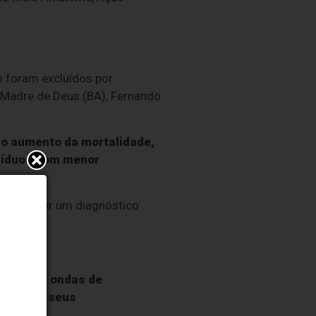
 foram excluídos por
, Madre de Deus (BA), Fernando
 o aumento da mortalidade,
ivíduos com menor
de de fazer um diagnóstico
zação das ondas de
lhada de seus
dora.