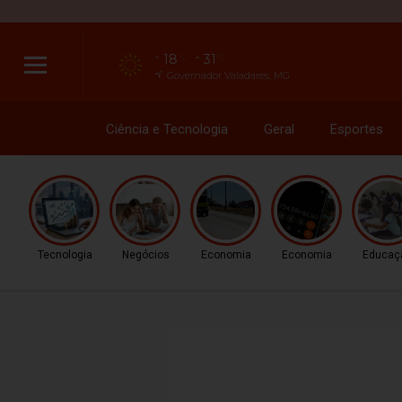
18
31
°C
°C
Governador Valadares, MG
Ciência e Tecnologia
Geral
Esportes
Tecnologia
Negócios
Economia
Economia
Educaç