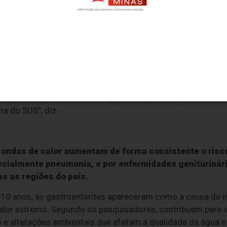
ão observados em todo o território. Quando a gente olha p
oblema e orientar políticas públicas mais eficazes”, comp
Silveira diz que os resultados alertam para a seriedade do
 o reconhecimento das ondas de calor como um risco import
nção para planos de contingência específicos, além de for
a do SUS”, diz.
 ondas de calor aumentam de forma consistente o risc
ecialmente pneumonia, e por enfermidades geniturinári
s as regiões do país.
10 anos, as gastroenterites apareceram como a causa de 
alor extremo. Segundo os pesquisadores, contribuem para e
o e alterações ambientais que afetam a qualidade da água 