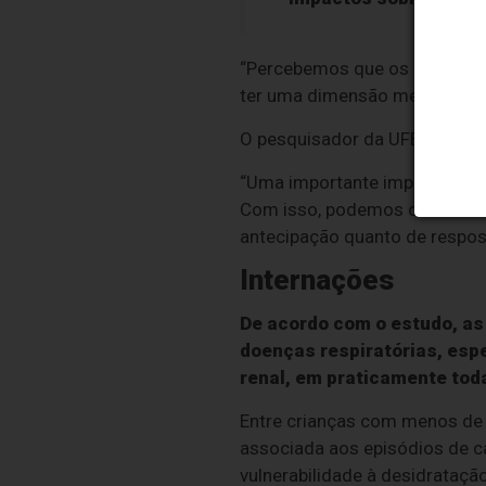
“Percebemos que os efeitos s
ter uma dimensão melhor do pr
O pesquisador da UFBA Ismael 
“Uma importante implicação é
Com isso, podemos chamar ate
antecipação quanto de respost
Internações
De acordo com o estudo, as
doenças respiratórias, esp
renal, em praticamente toda
Entre crianças com menos de 
associada aos episódios de c
vulnerabilidade à desidrataçã