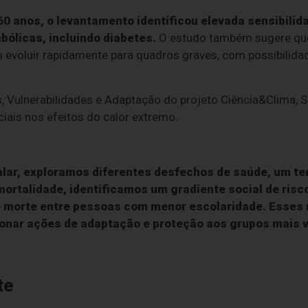
0 anos, o levantamento identificou elevada sensibilid
bólicas, incluindo diabetes.
O estudo também sugere que
 evoluir rapidamente para quadros graves, com possibilida
, Vulnerabilidades e Adaptação do projeto Ciência&Clima, S
ais nos efeitos do calor extremo.
lar, exploramos diferentes desfechos de saúde, um t
mortalidade, identificamos um gradiente social de ris
e morte entre pessoas com menor escolaridade. Esses 
onar ações de adaptação e proteção aos grupos mais v
te