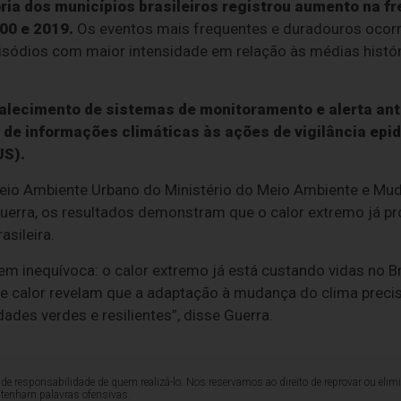
ia dos municípios brasileiros registrou aumento na fr
00 e 2019.
Os eventos mais frequentes e duradouros ocorr
isódios com maior intensidade em relação às médias histó
alecimento de sistemas de monitoramento e alerta an
 de informações climáticas às ações de vigilância epi
US).
eio Ambiente Urbano do Ministério do Meio Ambiente e Mud
Guerra, os resultados demonstram que o calor extremo já p
sileira.
 inequívoca: o calor extremo já está custando vidas no Br
e calor revelam que a adaptação à mudança do clima preci
ades verdes e resilientes”, disse Guerra.
de responsabilidade de quem realizá-lo. Nos reservamos ao direito de reprovar ou el
ntenham palavras ofensivas.