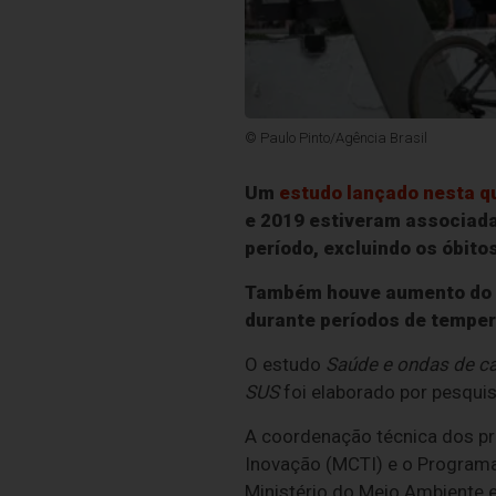
© Paulo Pinto/Agência Brasil
Um
estudo lançado nesta qu
e 2019 estiveram associadas
período, excluindo os óbito
Também houve aumento do ri
durante períodos de tempe
O estudo
Saúde e ondas de cal
SUS
foi elaborado por pesqui
A coordenação técnica dos pro
Inovação (MCTI) e o Programa
Ministério do Meio Ambiente 