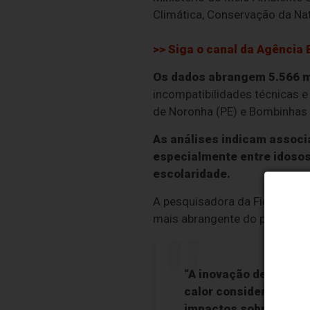
Climática, Conservação da Na
>> Siga o canal da
Agência B
Os dados abrangem 5.566 mu
incompatibilidades técnicas e
de Noronha (PE) e Bombinhas 
As análises indicam associ
especialmente entre idosos
escolaridade.
A pesquisadora da Fiocruz Bea
mais abrangente do país.
“A inovação deste est
calor considerando fr
impactos sobre intern