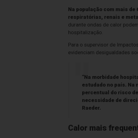
Na população com mais de 6
respiratórias, renais e meta
durante ondas de calor podem
hospitalização.
Para o supervisor de Impactos
evidenciam desigualdades soci
“Na morbidade hospita
estudado no país. Na 
percentual do risco d
necessidade de direci
Raeder.
Calor mais frequen