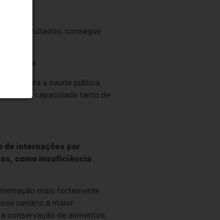
ara os resultados, consegue
lementa.
 problema.
ante para a saúde pública.
talecer a capacidade tanto de
o de internações por
as, como insuficiência
internação mais fortemente
sse cenário a maior
e a conservação de alimentos.