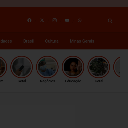
idades
Brasil
Cultura
Minas Gerais
nimento
Geral
Negócios
Educação
Geral
Gera