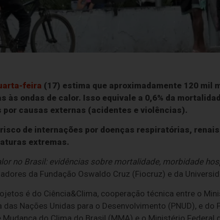
arta-feira
(17) estima que aproximadamente 120 mil mo
 às ondas de calor. Isso equivale a 0,6% da mortalidad
s por causas externas (acidentes e violências).
sco de internações por doenças respiratórias, renais 
raturas extremas.
or no Brasil: evidências sobre mortalidade, morbidade hosp
sadores da Fundação Oswaldo Cruz (Fiocruz) e da Universid
jetos é do Ciência&Clima, cooperação técnica entre o Minis
 das Nações Unidas para o Desenvolvimento (PNUD), e do Pr
e Mudança do Clima do Brasil (MMA) e o Ministério Federal