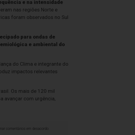
equência e na intensidade
eram nas regiões Norte e
ricas foram observados no Sul
tecipado para ondas de
demiológica e ambiental do
ança do Clima e integrante do
roduz impactos relevantes
asil. Os mais de 120 mil
sa avançar com urgência,
iminar comentários em desacordo