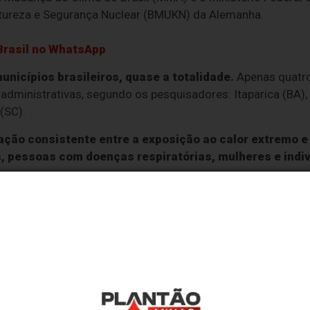
tureza e Segurança Nuclear (BMUKN) da Alemanha.
rasil
no WhatsApp
nicípios brasileiros, quase a totalidade.
Apenas quatro
 administrativas, segundo os pesquisadores: Itaparica (BA)
(SC).
ação consistente entre a exposição ao calor extremo e
, pessoas com doenças respiratórias, mulheres e ind
triz Oliveira destaca a relevância do estudo pela capacida
udo está em integrar, em escala nacional, a caracteri
equência, intensidade e duração com uma análise deta
ações hospitalares e mortalidade”, explica a pesquisa