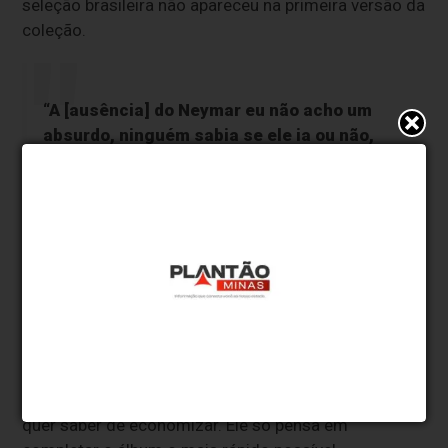
seleção brasileira não apareceu na primeira versão da
coleção.
“A [ausência] do Neymar eu não acho um
absurdo, ninguém sabia se ele ia ou não,
provavelmente, não iria”, brincou o
estudante da UFF. “Os outros, realmente, a
Panini vacilou. O Rodrygo já estava fora da
Copa há seis meses e foi para o álbum”,
criticou.
Enquanto a bola rola nos Estados Unidos, Canadá e
México, a disputa segue também fora dos gramados,
entre colecionadores que podem investir mais. É o
caso do engenheiro Lucas Antonio Pinheiro que não
quer saber de economizar. Ele só pensa em