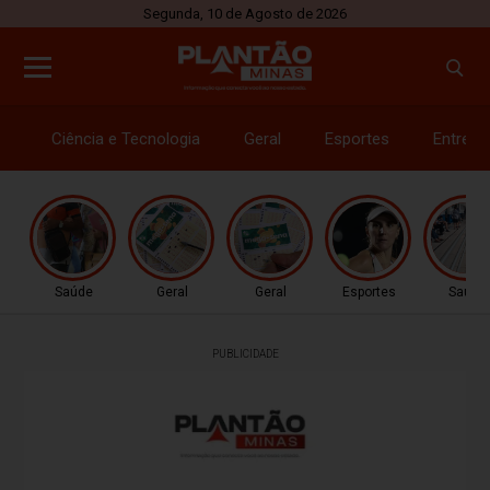
Segunda, 10 de Agosto de 2026
Ciência e Tecnologia
Geral
Esportes
Entrete
Saúde
Geral
Geral
Esportes
Saúde
PUBLICIDADE