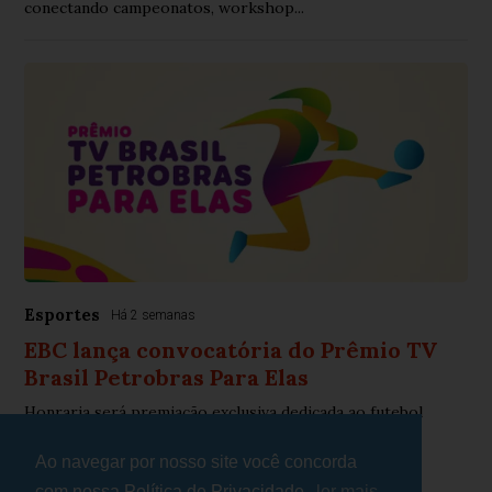
conectando campeonatos, workshop...
Esportes
Há 2 semanas
EBC lança convocatória do Prêmio TV
Brasil Petrobras Para Elas
Honraria será premiação exclusiva dedicada ao futebol
feminino
Ao navegar por nosso site você concorda
com nossa Política de Privacidade.
ler mais