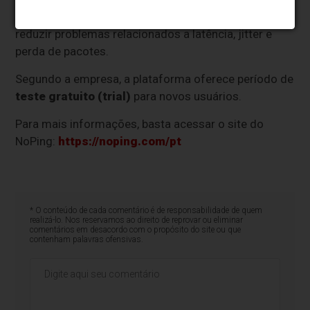
inteligente,
Multi-Conexão
e
Multi-Internet
para
reduzir problemas relacionados a latência, jitter e
perda de pacotes.
Segundo a empresa, a plataforma oferece período de
teste gratuito (trial)
para novos usuários.
Para mais informações, basta acessar o site do
NoPing:
https://noping.com/pt
* O conteúdo de cada comentário é de responsabilidade de quem
realizá-lo. Nos reservamos ao direito de reprovar ou eliminar
comentários em desacordo com o propósito do site ou que
contenham palavras ofensivas.