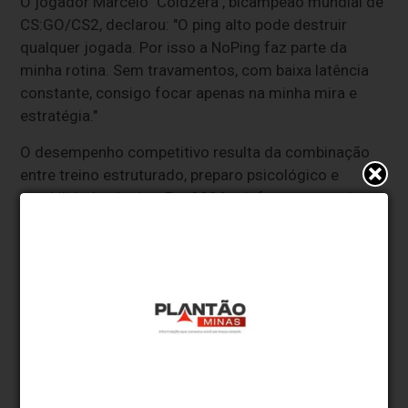
O jogador Marcelo "Coldzera", bicampeão mundial de
CS:GO/CS2, declarou: "O ping alto pode destruir
qualquer jogada. Por isso a NoPing faz parte da
minha rotina. Sem travamentos, com baixa latência
constante, consigo focar apenas na minha mira e
estratégia."
O desempenho competitivo resulta da combinação
entre treino estruturado, preparo psicológico e
estabilidade técnica. Em 2026, a infraestrutura de
rede passa a ser tratada como parte do equipamento
de performance, com impacto equivalente ao
hardware utilizado pelo atleta.
NoPing
O
NoPing Game Booster
é uma plataforma
brasileira voltada para otimização de conexão em
jogos online para PC e dispositivos móveis. O
sistema utiliza tecnologias de roteamento