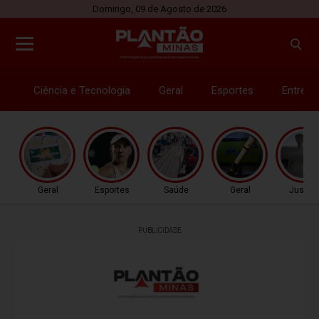
Domingo, 09 de Agosto de 2026
Ciência e Tecnologia
Geral
Esportes
Entrete
Geral
Esportes
Saúde
Geral
Justiç
PUBLICIDADE