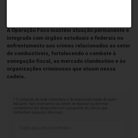
controle de qualidade", afirmou o secretário
do GSI-RJ, Roberto Lizandro Leão.
A Operação Foco mantém atuação permanente e
integrada com órgãos estaduais e federais no
enfrentamento aos crimes relacionados ao setor
de combustíveis, fortalecendo o combate à
sonegação fiscal, ao mercado clandestino e às
organizações criminosas que atuam nessa
cadeia.
* O conteúdo de cada comentário é de responsabilidade de quem
realizá-lo. Nos reservamos ao direito de reprovar ou eliminar
comentários em desacordo com o propósito do site ou que
contenham palavras ofensivas.