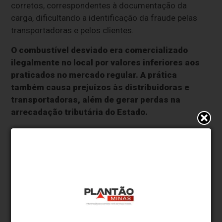
corretos, correspondentes à documentação da
carga, dificultando a identificação da fraude pelas
transportadoras e pelos clientes.
O combustível desviado era comercializado
ilegalmente no local por valores inferiores aos
praticados no mercado regular. A prática
também causa prejuízos às distribuidoras e
transportadoras, além de gerar perdas na
arrecadação tributária do Estado.
"Postos clandestinos de combustíveis
causam prejuízos aos cofres públicos,
estimulam a concorrência desleal e
representam riscos à segurança da
população, principalmente pela
comercialização de produtos sem qualquer