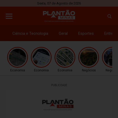
Sexta, 07 de Agosto de 2026
Ciência e Tecnologia
Geral
Esportes
Entrete
Economia
Economia
Economia
Negócios
Negócio
PUBLICIDADE