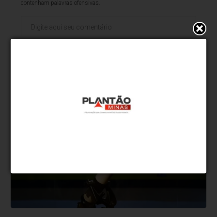
contenham palavras ofensivas.
500
caracteres restantes.
Comentar