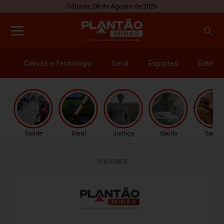
Sábado, 08 de Agosto de 2026
Ciência e Tecnologia
Geral
Esportes
Entrete
Saúde
Geral
Justiça
Saúde
Saúde
PUBLICIDADE