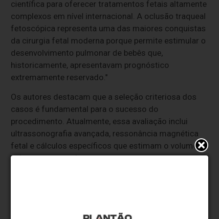
científica para oferecer tratamentos fetais altamente
complexos em nível internacional. A oclusão traqueal
fetoscópica representa uma das maiores conquistas
da cirurgia fetal moderna porque permite estimular o
desenvolvimento pulmonar de bebês que,
historicamente, apresentavam prognóstico
extremamente reservado."
Os autores destacam que a seleção criteriosa dos
casos é fundamental para o sucesso do
procedimento. Atualmente, essa avaliação inclui
ultrassonografia avançada, ressonância magnética
fetal e cálculos específicos que estimam o volume
pulmonar esperado.
Nos casos classificados como graves, a intervenção
fetal pode aumentar significativamente as chances
de sobrevivência e melhorar os resultados após o
nascimento.