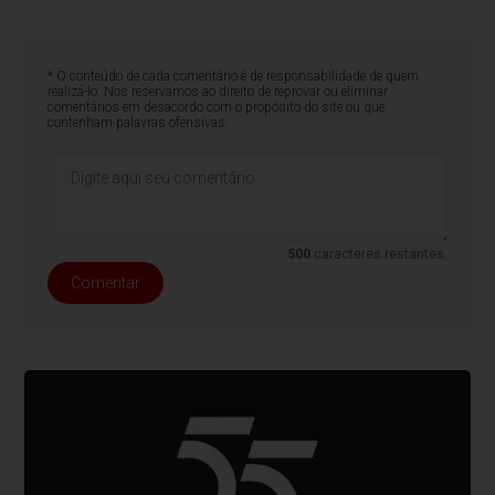
* O conteúdo de cada comentário é de responsabilidade de quem
realizá-lo. Nos reservamos ao direito de reprovar ou eliminar
comentários em desacordo com o propósito do site ou que
contenham palavras ofensivas.
500
caracteres restantes.
Comentar