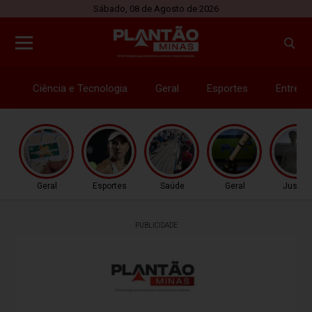
Sábado, 08 de Agosto de 2026
Ciência e Tecnologia
Geral
Esportes
Entrete
Geral
Esportes
Saúde
Geral
Justiç
PUBLICIDADE