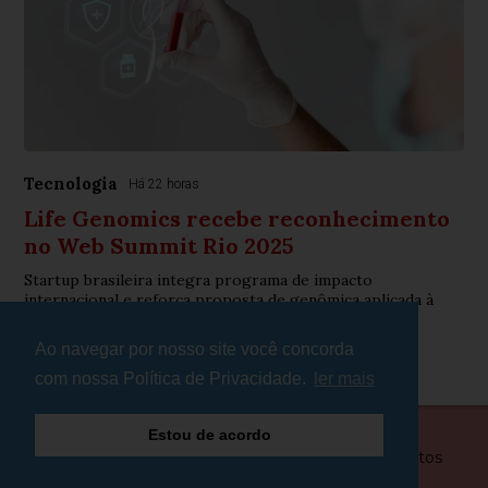
Tecnologia
Há 22 horas
Life Genomics recebe reconhecimento
no Web Summit Rio 2025
Startup brasileira integra programa de impacto
internacional e reforça proposta de genômica aplicada à
saúde
Ao navegar por nosso site você concorda
com nossa Política de Privacidade.
ler mais
Estou de acordo
© Copyright 2026 - Plantão Minas - Todos os direitos
reservados