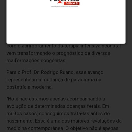
O estudo também reforça uma tendência observada
em pesquisas internacionais: o avanço da medicina
fetal tem permitido tratar, ainda durante a gestação,
doenças antes consideradas inevitavelmente fatais.
A combinação de técnicas minimamente invasivas
com o aprimoramento da terapia intensiva neonatal
vem transformando o prognóstico de diversas
malformações congênitas.
Para o Prof. Dr. Rodrigo Ruano, esse avanço
representa uma mudança de paradigma na
obstetrícia moderna.
"Hoje não estamos apenas acompanhando a
evolução de determinadas doenças fetais. Em
muitos casos, conseguimos tratá-las antes do
nascimento. Essa é uma das maiores revoluções da
medicina contemporânea. O objetivo não é apenas