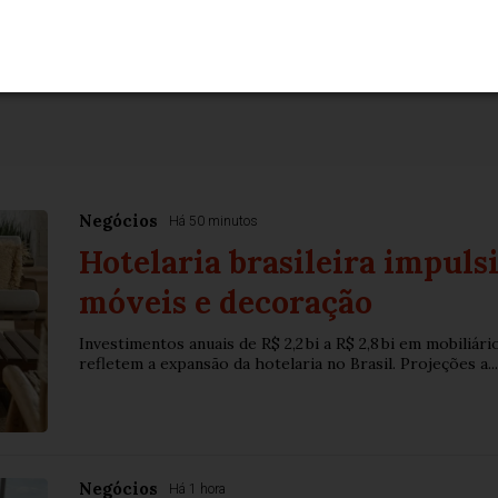
Negócios
Há 50 minutos
Hotelaria brasileira impul
móveis e decoração
Investimentos anuais de R$ 2,2 bi a R$ 2,8 bi em mobiliár
refletem a expansão da hotelaria no Brasil. Projeções a...
Negócios
Há 1 hora