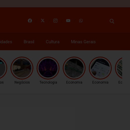
idades
Brasil
Cultura
Minas Gerais
os
Negócios
Tecnologia
Economia
Economia
Econo