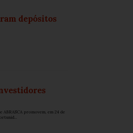
eram depósitos
nvestidores
RI) e ABRASCA promovem, em 24 de
rtunid...