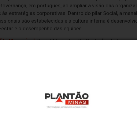
e Governança, em português, ao ampliar a visão das organiza
s estratégias corporativas. Dentro do pilar Social, a mane
fissionais são estabelecidas e a cultura interna é desenvol
m-estar e o desempenho das equipes.
lity Magazine"
, Daniel Maximilian Da Costa, fundador e prin
LAQI), destaca que organizações que promovem ambientes p
 e práticas de gestão responsáveis fortalecem sua cultura
ócios mais sustentáveis, envolvendo inclusive a qualidade.
a a qualidade à agenda ESG, ela cria condições para trans
tão e, principalmente, valorizando as pessoas, o que tamb
s públicos", finaliza.
de responsabilidade de quem realizá-lo. Nos reservamos ao direito de reprovar ou el
ntenham palavras ofensivas.