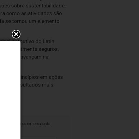
ções sobre sustentabilidade,
ira como as atividades são
vida se tornou um elemento
cipal executivo do Latin
sicologicamente seguros,
 interna e avançam na
formar princípios em ações
ém gera resultados mais
iminar comentários em desacordo