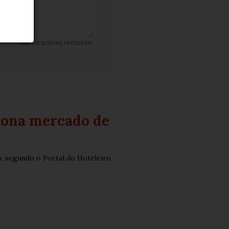
500
caracteres restantes.
siona mercado de
io, segundo o Portal do Hoteleiro,