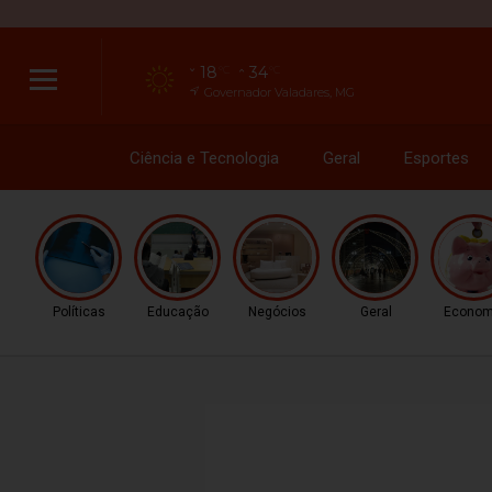
18
34
°C
°C
Governador Valadares, MG
Ciência e Tecnologia
Geral
Esportes
Políticas
Educação
Negócios
Geral
Econom