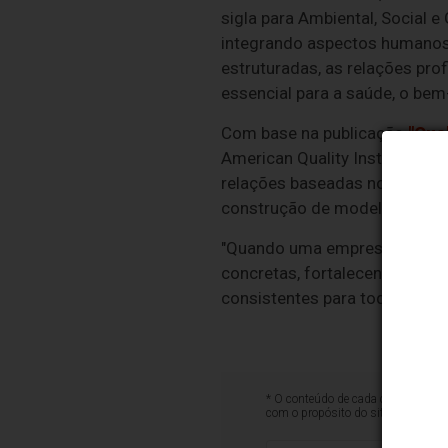
sigla para Ambiental, Social 
integrando aspectos humanos à
estruturadas, as relações pro
essencial para a saúde, o be
Com base na publicação
"Qua
American Quality Institute (
relações baseadas no respeito
construção de modelos de neg
"Quando uma empresa incorpor
concretas, fortalecendo a ges
consistentes para todos os seu
* O conteúdo de cada comentário é 
com o propósito do site ou que co