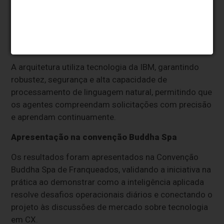
sustentável da rede". A nova jornada combina
automação com supervisão humana, um fator
essencial no segmento de bem-estar.
Tecnologia IBM como base da solução
A arquitetura utiliza tecnologia da IBM, garantindo
robustez, segurança e alta capacidade de
processamento de linguagem natural, permitindo que
os agentes compreendam solicitações com precisão
e aprendam continuamente.
Apresentação na convenção Buddha Spa
Os resultados foram apresentados na Convenção
Buddha Spa de Franqueados, validando a iniciativa na
prática ao demonstrar como a inteligência aplicada
resolve desafios operacionais diários e conectando o
projeto às discussões de mercado sobre tecnologia
em CX.