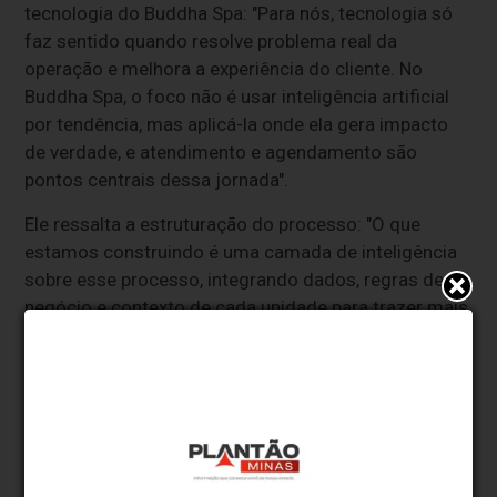
tecnologia do Buddha Spa: "Para nós, tecnologia só
faz sentido quando resolve problema real da
operação e melhora a experiência do cliente. No
Buddha Spa, o foco não é usar inteligência artificial
por tendência, mas aplicá-la onde ela gera impacto
de verdade, e atendimento e agendamento são
pontos centrais dessa jornada".
Ele ressalta a estruturação do processo: "O que
estamos construindo é uma camada de inteligência
sobre esse processo, integrando dados, regras de
negócio e contexto de cada unidade para trazer mais
velocidade, consistência e eficiência. A IA entra
como habilitadora, ajudando a escalar o
atendimento, reduzir erros e melhorar o uso da
agenda, sem perder o padrão da marca. No fim, o
objetivo é simples: organizar melhor a operação,
elevar o nível de atendimento e apoiar o crescimento