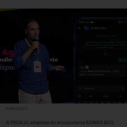
KAINOS &CO
A PROA.AI, empresa do ecossistema KAINOS &CO,