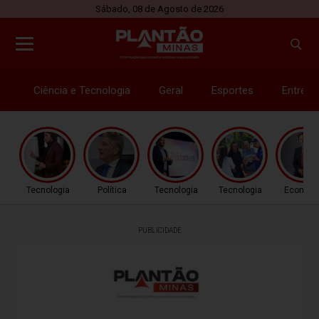
Sábado, 08 de Agosto de 2026
Ciência e Tecnologia
Geral
Esportes
Entrete
Tecnologia
Política
Tecnologia
Tecnologia
Econom
PUBLICIDADE