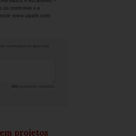
governados e escaláveis —
 os controles e a
cessar www.uipath.com
iminar comentários em desacordo
500
caracteres restantes.
em projetos