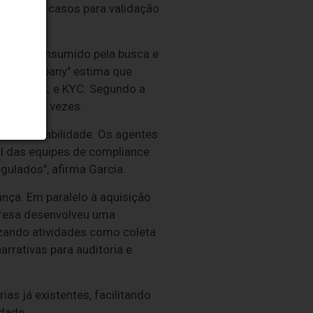
caminhar casos para validação
nda é consumido pela busca e
y & Company" estima que
os de AML e KYC. Segundo a
re 2 e 20 vezes.
 e rastreabilidade. Os agentes
 das equipes de compliance
ulados", afirma Garcia.
nça. Em paralelo à aquisição
presa desenvolveu uma
tizando atividades como coleta
rrativas para auditoria e
s já existentes, facilitando
dade.