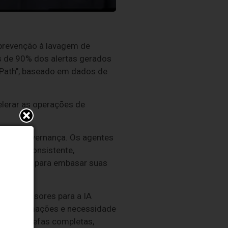
 prevenção à lavagem de
s de 90% dos alertas gerados
iPath", baseado em dados de
elerar as operações de
dade e governança. Os agentes
 forma consistente,
completas para embasar suas
s promissores para a IA
de informações e necessidade
utar tarefas completas,