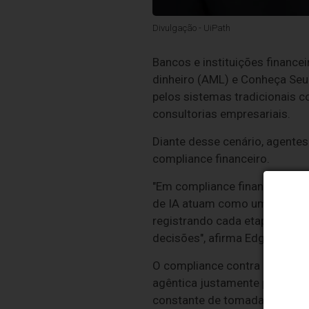
Divulgação - UiPath
Bancos e instituições finance
dinheiro (AML) e Conheça Seu 
pelos sistemas tradicionais 
consultorias empresariais.
Diante desse cenário, agente
compliance financeiro.
"Em compliance financeiro, co
de IA atuam como uma camada i
registrando cada etapa do pr
decisões", afirma Edgar Garcia
O compliance contra crimes f
agêntica justamente porque 
constante de tomada de decis