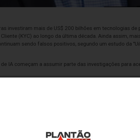
iras investiram mais de US$ 200 bilhões em tecnologias de
Cliente (KYC) ao longo da última década. Ainda assim, mai
continuam sendo falsos positivos, segundo um estudo da "U
s de IA começam a assumir parte das investigações para ac
nfiança é construída por meio de transparência, rastreabili
nteligente de execução, realizando tarefas repetitivas de
ocesso e oferecendo aos profissionais informações mais 
, vice-presidente da UiPath para a América Latina.
inanceiros tornou-se um dos casos de uso corporativos mai
combina processos altamente estruturados, grande volume 
ão baseada em evidências. Os agentes são capazes de exec