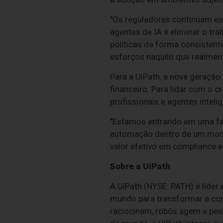
"Os reguladores continuam ex
agentes de IA é eliminar o tr
políticas de forma consisten
esforços naquilo que realment
Para a UiPath, a nova geraçã
financeiro. Para lidar com o c
profissionais e agentes intel
"Estamos entrando em uma fas
automação dentro de um model
valor efetivo em compliance e
Sobre a UiPath
A UiPath (NYSE: PATH) é líde
mundo para transformar a com
raciocinam, robôs agem e pes