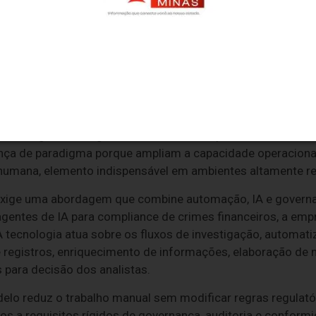
temas, consolidar informações, produzir documentação e en
mbém aponta que até 70% do tempo dos analistas de AML ai
rsos em diferentes sistemas. Ao mesmo tempo, a "McKinse
trabalho dos bancos esteja atualmente dedicada a process
tes de IA pode elevar a produtividade dessas operações ent
 conseguir investigar cada alerta com rapidez, consistência
ça de paradigma porque ampliam a capacidade operacional
humana, elemento indispensável em ambientes altamente reg
 exige uma abordagem que combine automação, IA e governa
 agentes de IA para compliance de crimes financeiros, a em
. A tecnologia atua sobre os fluxos de investigação, automa
registros, enriquecimento de informações, elaboração de na
para decisão dos analistas.
o reduz o trabalho manual sem modificar regras regulatória
s a requisitos rígidos de governança, auditoria e conformi