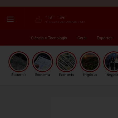
18
34
°C
°C
Governador Valadares, MG
Ciência e Tecnologia
Geral
Esportes
Economia
Economia
Economia
Negócios
Negóci