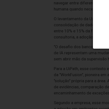
navegar entre diferentes sis
humana quando necessário.
O levantamento da UiPath ta
consolidação de dados dispe
entre 10% e 15% da força de 
consultoria, a adoção de agen
"O desafio dos bancos agora é
de IA representam uma mudan
sem abrir mão da supervisão 
Para a UiPath, esse contexto
da "WorkFusion", pioneira em
"solução" própria para a área
de evidências, comparação de 
encaminhamento de exceções 
Segundo a empresa, esse model
a adoção em ambientes sujeito