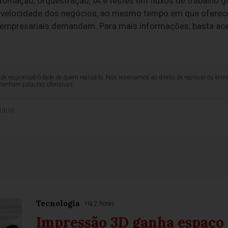
tomação, orquestração, IA e testes em fluxos de trabalho 
 velocidade dos negócios, ao mesmo tempo em que oferece
 empresariais demandam. Para mais informações, basta a
de responsabilidade de quem realizá-lo. Nos reservamos ao direito de reprovar ou el
ntenham palavras ofensivas.
Tecnologia
Há 2 horas
Impressão 3D ganha espaço 