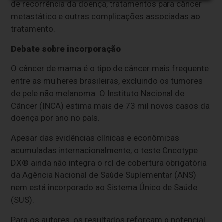
de recorrência da doença, tratamentos para câncer
metastático e outras complicações associadas ao
tratamento.
Debate sobre incorporação
O câncer de mama é o tipo de câncer mais frequente
entre as mulheres brasileiras, excluindo os tumores
de pele não melanoma. O Instituto Nacional de
Câncer (INCA) estima mais de 73 mil novos casos da
doença por ano no país.
Apesar das evidências clínicas e econômicas
acumuladas internacionalmente, o teste Oncotype
DX® ainda não integra o rol de cobertura obrigatória
da Agência Nacional de Saúde Suplementar (ANS)
nem está incorporado ao Sistema Único de Saúde
(SUS).
Para os autores, os resultados reforçam o potencial