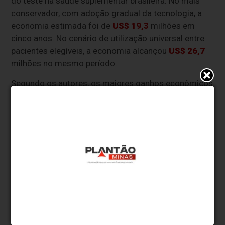
do teste na saúde suplementar brasileira. No mais
conservador, com adoção gradual da tecnologia, a
economia estimada foi de
US$ 19,3
milhões em
cinco anos. No cenário de utilização universal entre
pacientes elegíveis, a economia alcançou
US$ 26,7
milhões no mesmo período.
Segundo os autores, os maiores ganhos econômicos
foram observados entre mulheres pós-
menopáusicas com acometimento de linfonodos,
grupo em que a utilização do exame permitiu reduzir
significativamente o uso da quimioterapia sem
comprometer os resultados clínicos.
Os pesquisadores destacam que os benefícios
econômicos observados podem ser ainda maiores
no longo prazo, uma vez que o modelo avaliou
apenas um horizonte temporal de cinco anos e não
capturou integralmente potenciais reduções futuras