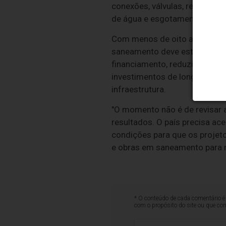
conexões, válvulas, reservató
de água e esgotamento sanitá
Com menos de oito anos até o
saneamento deve estar na exec
financiamento, reduzir entrav
investimentos de longo prazo 
infraestrutura.
"O momento não é de revisar 
resultados. O país precisa ac
condições para que os projet
e obras em saneamento para mi
* O conteúdo de cada comentário é 
com o propósito do site ou que co