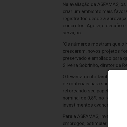
Na avaliação da ASFAMAS, os
criar um ambiente mais favorá
registrados desde a aprovaç
concretos. Agora, o desafio é
serviços.
"Os números mostram que o N
cresceram, novos projetos fo
preservado e ampliado para qu
Silveira Sobrinho, diretor de
O levantamento também mostra
de materiais para saneamento
reforçando seu papel estratég
nominal de 0,8% no faturament
investimentos avancem em ma
Para a ASFAMAS, investir em s
empregos, estimular a inovaç