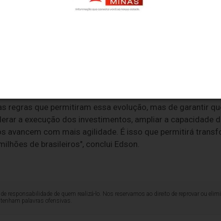
rios, louças sanitárias e outros componentes essenciais pa
rio.
 prazo estabelecido para a universalização, a entidade ent
ução dos investimentos. Preservar a segurança jurídica, a
es que retardam a implantação dos empreendimentos e garan
são fatores considerados essenciais para que o país acele
as regras que permitiram essa evolução, mas de garantir q
elerar a execução dos investimentos, ampliar a capacidade d
os avancem com mais agilidade. É isso que permitirá trans
lhões de brasileiros", conclui Edson.
de responsabilidade de quem realizá-lo. Nos reservamos ao direito de reprovar ou el
ntenham palavras ofensivas.