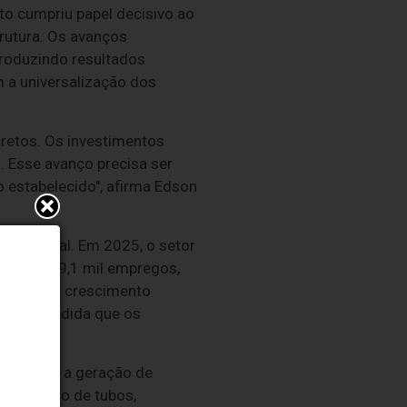
 cumpriu papel decisivo ao
rutura. Os avanços
roduzindo resultados
 a universalização dos
etos. Os investimentos
 Esse avanço precisa ser
o estabelecido", afirma Edson
 nacional. Em 2025, o setor
rca de 59,1 mil empregos,
o tempo, o crescimento
luir à medida que os
, ampliar a geração de
necimento de tubos,