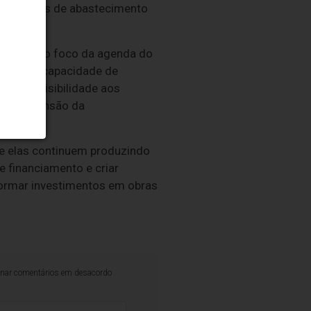
ra as obras de abastecimento
ende que o foco da agenda do
mpliar a capacidade de
tir previsibilidade aos
re a expansão da
ue elas continuem produzindo
e financiamento e criar
formar investimentos em obras
iminar comentários em desacordo