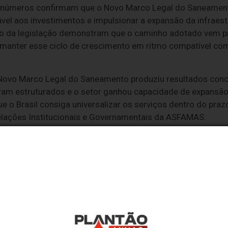
 números confirmam que o Novo Marco Legal do Saneamento
vel aos investimentos e impulsionar a expansão da infraest
ão da legislação demonstram que o caminho adotado vem p
 manter esse ciclo de crescimento em ritmo compatível com
ovo Marco Legal do Saneamento produziu resultados concr
ram estruturados e o setor ganhou capacidade de expansão.
e o Brasil consiga universalizar os serviços dentro do praz
 Relações Institucionais e Governamentais da ASFAMAS.
 que esse movimento tem impacto direto sobre a indústria
 movimentou R$ 27,6 bilhões em faturamento e manteve ce
ico para a expansão da infraestrutura brasileira. Ao mesm
o, abaixo da inflação, indica que a demanda ainda pode evo
ior escala.
aneamento significa também fortalecer a indústria nacional
ão e movimentar uma cadeia produtiva responsável pelo for