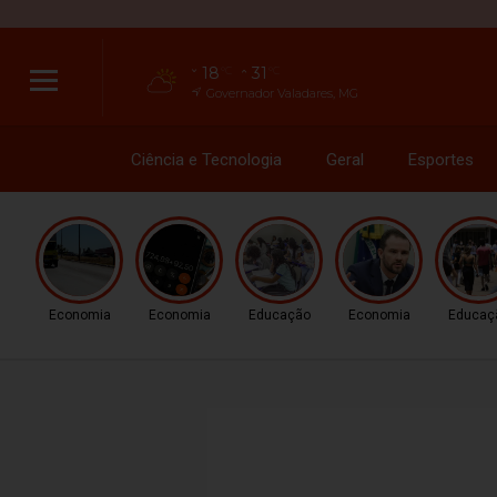
18
31
°C
°C
Governador Valadares, MG
Ciência e Tecnologia
Geral
Esportes
Economia
Economia
Educação
Economia
Educaç