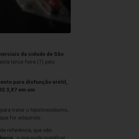
rciais da cidade de São
nesta terça-feira (7) pelo
nto para disfunção erétil,
 R$ 3,87 em um
ra tratar o hipotireoidismo,
ue for adquirido.
e referência, que são
ência
, o que pode significar