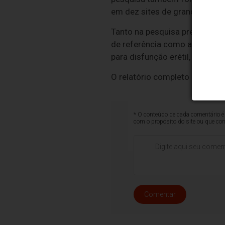
em dez sites de grandes rede
Tanto na pesquisa presencial
de referência como antitérmico
para disfunção erétil, artrite 
O relatório completo está dis
* O conteúdo de cada comentário é 
com o propósito do site ou que co
Comentar