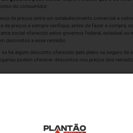
bolso do consumidor.
nça de preços entre um estabelecimento comercial e outro,
de preços e sempre verifique, antes de fazer a compra, so
a social oferecido pelos governos federal, estadual ou mu
com descontos a esse remédio.
 se há algum desconto oferecido pelo plano ou seguro de s
drogarias podem oferecer descontos nos preços dos remédi
a que o consumidor sempre observe se o medicamento tem re
e o prazo de validade e de fabricação informados na emb
 dada pelo órgão é para que o consumidor avalie com o seu
 costumam ter preços mais acessíveis.
 Procon em dez farmácias e drogarias da cidade de São Pau
a presencialmente em outros dez municípios do estado de 