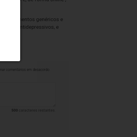
 medicamentos genéricos e
cionais, antidepressivos, e
iminar comentários em desacordo
500
caracteres restantes.