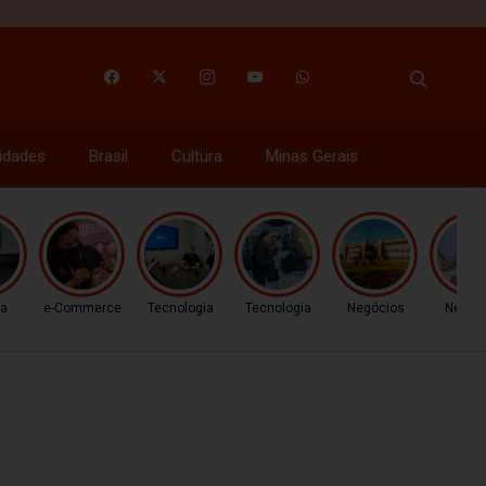
idades
Brasil
Cultura
Minas Gerais
ca
e-Commerce
Tecnologia
Tecnologia
Negócios
Negóc