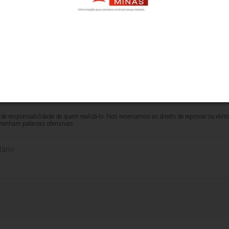
s.
 quanto na
online
, foram comparados preços de mais de 70
s, anti-inflamatórios, ansiolíticos, antibióticos, anticoncep
reumatoide e controle de colesterol, entre outros.
ponível no
site
do Procon-SP
.
de responsabilidade de quem realizá-lo. Nos reservamos ao direito de reprovar ou el
ntenham palavras ofensivas.