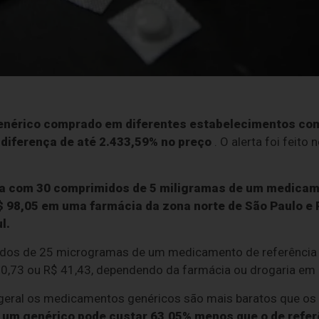
rico comprado em diferentes estabelecimentos come
diferença de até 2.433,59% no preço
. O alerta foi feito 
a com 30 comprimidos de 5 miligramas de um medicame
$ 98,05 em uma farmácia da zona norte de São Paulo e
l.
dos de 25 microgramas de um medicamento de referência pa
10,73 ou R$ 41,43, dependendo da farmácia ou drogaria em q
eral os medicamentos genéricos são mais baratos que os d
 um genérico pode custar 63,05% menos que o de refer