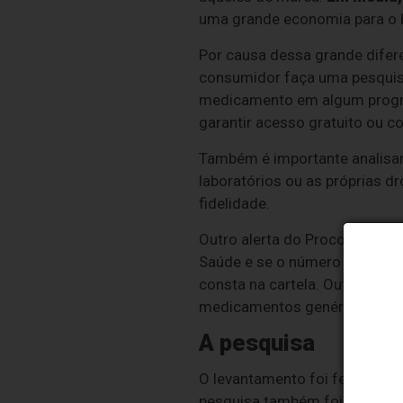
uma grande economia para o 
Por causa dessa grande difere
consumidor faça uma pesquisa 
medicamento em algum program
garantir acesso gratuito ou 
Também é importante analisar
laboratórios ou as próprias 
fidelidade.
Outro alerta do Procon é par
Saúde e se o número do lote 
consta na cartela. Outra dica
medicamentos genéricos, que
A pesquisa
O levantamento foi feito pelo
pesquisa também foi realizad