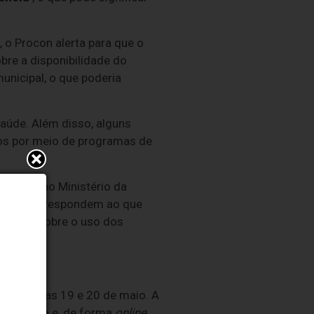
 o Procon alerta para que o
bre a disponibilidade do
nicipal, o que poderia
aúde. Além disso, alguns
os por meio de programas de
gistro no Ministério da
alagem correspondem ao que
 médico sobre o uso dos
lo nos dias 19 e 20 de maio. A
São Paulo e, de forma
online
,