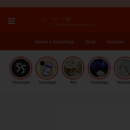
21
36
°C
°C
Governador Valadares, MG
Ciência e Tecnologia
Geral
Esportes
Tecnologia
Tecnologia
Arte
Tecnologia
Tecnolo