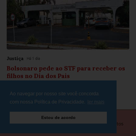
Justiça
Há 1 dia
Bolsonaro pede ao STF para receber os
filhos no Dia dos Pais
Ex-presidente diz que visita terá caráter humanitário
Ao navegar por nosso site você concorda
com nossa Política de Privacidade.
ler mais
Estou de acordo
© Copyright 2026 - Plantão Minas - Todos os direitos
reservados