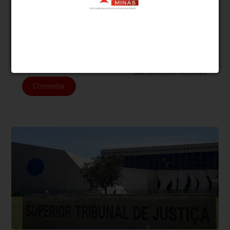
comentários em desacordo com o propósito do site ou que
contenham palavras ofensivas.
500
caracteres restantes.
Comentar