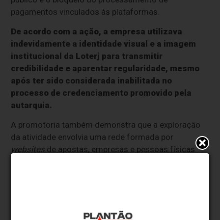
pagamentos vinculados às plataformas.
De acordo com a ação, a empresa utilizava
indevidamente a identidade visual e a imagem
institucional da Loterj para transmitir
credibilidade e aparentar regularidade, mesmo
após ter sido considerada inabilitada no
processo de credenciamento promovido pela
autarquia.
A promotoria também demonstra que a exploração
da atividade envolvia uma rede formada por
websites
de apostas, empresas e pessoas físicas
que atuariam de forma integrada para manter a
operação.
* O conteúdo de cada comentário é de responsabilidade de quem
realizá-lo. Nos reservamos ao direito de reprovar ou eliminar