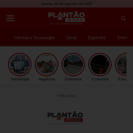
Quinta, 06 de Agosto de 2026
Ciência e Tecnologia
Geral
Esportes
Entrete
Tecnologia
Negócios
Economia
Economia
Educaç
PUBLICIDADE