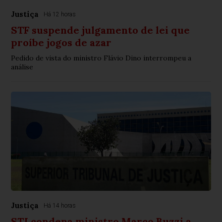
Justiça
Há 12 horas
STF suspende julgamento de lei que
proíbe jogos de azar
Pedido de vista do ministro Flávio Dino interrompeu a
análise
Justiça
Há 14 horas
STJ condena ministro Marco Buzzi a