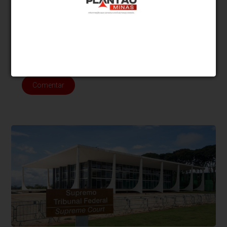
comentários em desacordo com o propósito do site ou que
contenham palavras ofensivas.
500
caracteres restantes.
Comentar