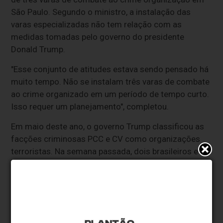
São Paulo. Segundo o ministro, a instalação das
varas especializadas não tem relação com as
medidas tomadas pelo governo do presidente
Donald Trump.
"Esse conjunto de atitudes estava sendo pensado há
muito tempo. Não se instalam três varas de combate
ao crime organizado em um período de tempo curto.
Isso requer um planejamento", completou.
Em maio deste ano, o governo Trump classificou as
facções criminosas PCC e CV como organizações
terroristas. Na semana passada, dois brasileiros e
três empresas foram
sancionados pelos Estados
Unidos
pelo vínculo financeiro com o PCC.
* O conteúdo de cada comentário é de responsabilidade de quem
realizá-lo. Nos reservamos ao direito de reprovar ou eliminar