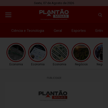
Sexta, 07 de Agosto de 2026
Ciência e Tecnologia
Geral
Esportes
Entrete
Economia
Economia
Economia
Negócios
Negócio
PUBLICIDADE