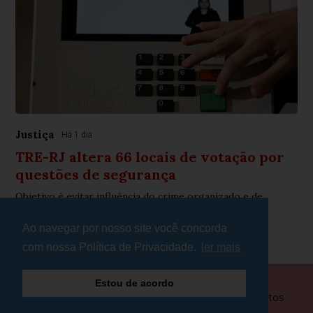
Justiça
Há 1 dia
TRE-RJ altera 66 locais de votação por
questões de segurança
Objetivo é evitar influência do crime organizado e de
milícias
Ao navegar por nosso site você concorda
com nossa Política de Privacidade.
ler mais
Estou de acordo
© Copyright 2026 - Plantão Minas - Todos os direitos
reservados