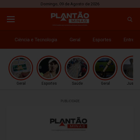
Domingo, 09 de Agosto de 2026
Ciência e Tecnologia
Geral
Esportes
Entrete
Geral
Esportes
Saúde
Geral
Justiç
PUBLICIDADE