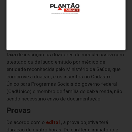
Taxa de inscrição
O valor da taxa de inscrição é de R$ 53 e boleto deve
ser pago até esta quinta-feira (9), conforme
cronograma atualizado
.
O edital especifica que podem pedir a isenção da
taxa de inscrição os doadores de medula óssea com
atestado ou de laudo emitido por médico de
entidade reconhecida pelo Ministério da Saúde, que
comprove a doação; e os inscritos no Cadastro
Único para Programas Sociais do governo federal
(CadÚnico) e membro de família de baixa renda, não
sendo necessário envio de documentação.
Provas
De acordo com o
edital
, a prova objetiva terá
duração de quatro horas. De caráter eliminatório e