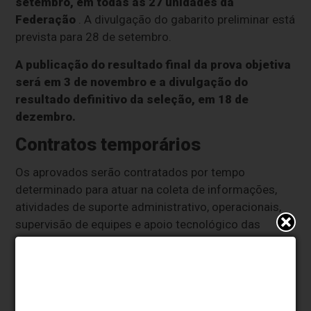
setembro, em todas as 27 unidades da
Federação
. A divulgação do gabarito preliminar está
prevista para 28 de setembro.
A publicação do resultado final da prova objetiva
será em 3 de novembro e a divulgação do
resultado definitivo da seleção, em 18 de
dezembro.
Contratos temporários
Os aprovados serão contratados por tempo
determinado para atuar na coleta de informações,
atividades de suporte administrativo, operacionais,
supervisão de equipes e apoio tecnológico das
operações censitárias.
Os contratos temporários dos aprovados terão
duração de até 12 meses, podendo ser
prorrogados conforme a necessidade.