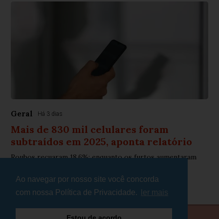
Geral
Há 3 dias
Mais de 830 mil celulares foram
subtraídos em 2025, aponta relatório
Roubos recuaram 18,6%; enquanto os furtos aumentaram
0,9%
Ao navegar por nosso site você concorda
com nossa Política de Privacidade.
ler mais
Estou de acordo