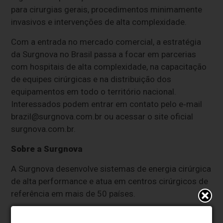
para cirurgias gerais, procedimentos minimamente
invasivos e intervenções de alta complexidade.
Com a entrada no mercado comercial, a estratégia
da Surgnova no Brasil passa a focar em parcerias
com hospitais de alta complexidade, na capacitação
de equipes cirúrgicas e na distribuição dos
equipamentos em todo o território nacional.
Interessados podem entrar em contato pelo e‑mail
brazil@surgnova.com.br
ou acessar o site oficial
surgnova.com.br.
Sobre a Surgnova
A Surgnova desenvolve sistemas de energia cirúrgica
de alta performance e atua em centros cirúrgicos de
referência em mais de 50 países.