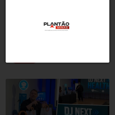
* O conteúdo de cada comentário é de responsabilidade de quem
realizá-lo. Nos reservamos ao direito de reprovar ou eliminar
comentários em desacordo com o propósito do site ou que
contenham palavras ofensivas.
500
caracteres restantes.
Comentar