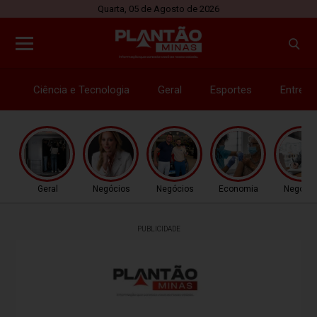
Quarta, 05 de Agosto de 2026
Ciência e Tecnologia
Geral
Esportes
Entrete
Geral
Negócios
Negócios
Economia
Negócio
PUBLICIDADE