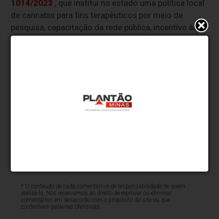
1014/2023
, que institui no estado uma política local
de cannabis para fins terapêuticos por meio de
pesquisa, capacitação da rede pública, incentivo às
associações e acesso pelo Sistema Único de Saúde
(SUS) mediante prescrição. A discussão poderá ser
acompanhada no
YouTube da Assembleia
Legislativa do Estado do Ceará
.
O evento tem o apoio da Fundação Oswaldo Cruz
(Fioruz) Ceará, do Conselho Estadual de Saúde do
Ceará (Cesau), Universidade Federal do Ceará (UFC),
do movimento Ceará Saúde Livre (CSL) e da Liamba
360º.
* O conteúdo de cada comentário é de responsabilidade de quem
realizá-lo. Nos reservamos ao direito de reprovar ou eliminar
comentários em desacordo com o propósito do site ou que
contenham palavras ofensivas.