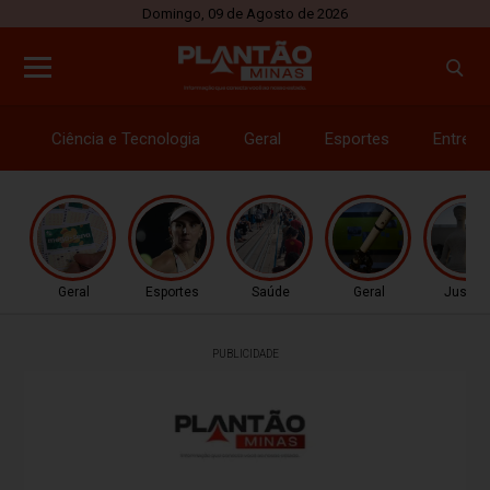
Domingo, 09 de Agosto de 2026
Ciência e Tecnologia
Geral
Esportes
Entrete
Geral
Esportes
Saúde
Geral
Justiç
PUBLICIDADE