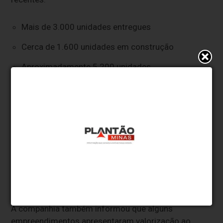
Mais de 3.000 unidades entregues
Cerca de 1.600 unidades em construção
Aproximadamente 5.200 unidades
comercializadas
Cerca de 220.000 m² em obras em andamento
De acordo com a direção, esses indicadores fazem
parte da estratégia de consolidação do modelo de
administração de obras a preço de custo, formato
que vem sendo adotado por investidores
interessados em maior previsibilidade de custos e
acompanhamento das obras.
A companhia também informou que alguns
empreendimentos apresentaram valorização ao