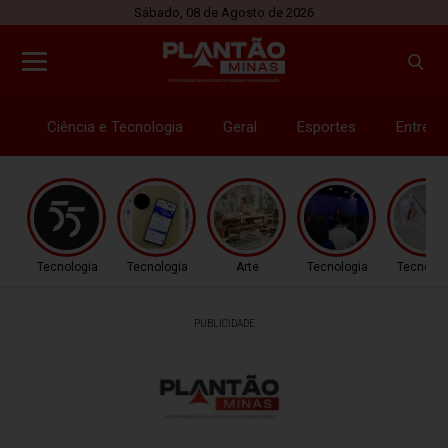
Sábado, 08 de Agosto de 2026
Ciência e Tecnologia
Geral
Esportes
Entrete
Tecnologia
Tecnologia
Arte
Tecnologia
Tecnolog
PUBLICIDADE